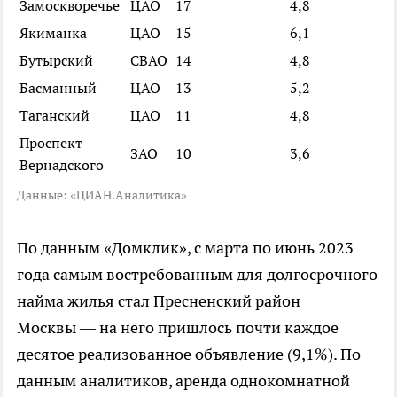
Замоскворечье
ЦАО
17
4,8
Якиманка
ЦАО
15
6,1
Бутырский
СВАО
14
4,8
Басманный
ЦАО
13
5,2
Таганский
ЦАО
11
4,8
Проспект
ЗАО
10
3,6
Вернадского
Данные: «ЦИАН.Аналитика»
По данным «Домклик», с марта по июнь 2023
года самым востребованным для долгосрочного
найма жилья стал Пресненский район
Москвы — на него пришлось почти каждое
десятое реализованное объявление (9,1%). По
данным аналитиков, аренда однокомнатной