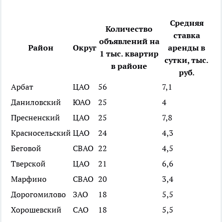
Средняя
Количество
ставка
объявлений на
Район
Округ
аренды в
1 тыс. квартир
сутки, тыс.
в районе
руб.
Арбат
ЦАО
56
7,1
Даниловский
ЮАО
25
4
Пресненский
ЦАО
25
7,8
Красносельский
ЦАО
24
4,3
Беговой
СВАО
22
4,5
Тверской
ЦАО
21
6,6
Марфино
СВАО
20
3,4
Дорогомилово
ЗАО
18
5,5
Хорошевский
САО
18
5,5