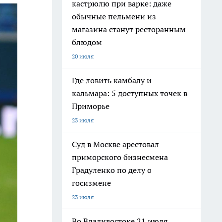
кастрюлю при варке: даже
обычные пельмени из
магазина станут ресторанным
блюдом
20 июля
Где ловить камбалу и
кальмара: 5 доступных точек в
Приморье
23 июля
Суд в Москве арестовал
приморского бизнесмена
Градуленко по делу о
госизмене
23 июля
Во Владивостоке 21 июля