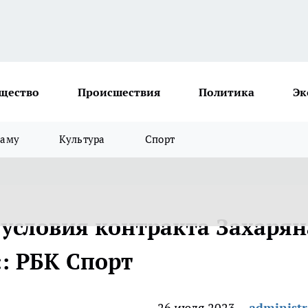
щество
Происшествия
Политика
Эк
ламу
Культура
Спорт
условия контракта Захарян
:: РБК Спорт
26 июля 2023
administr