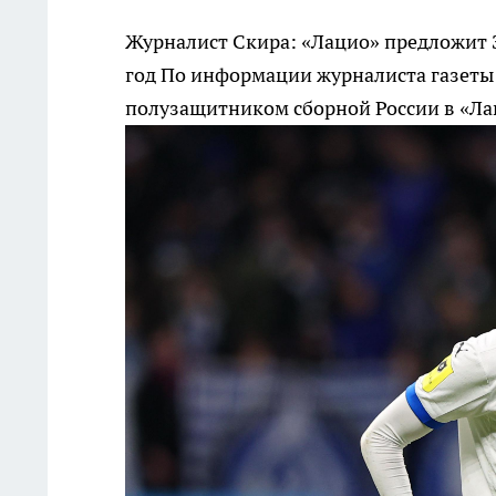
Журналист Скира: «Лацио» предложит З
год
По информации журналиста газеты L
полузащитником сборной России в «Лац