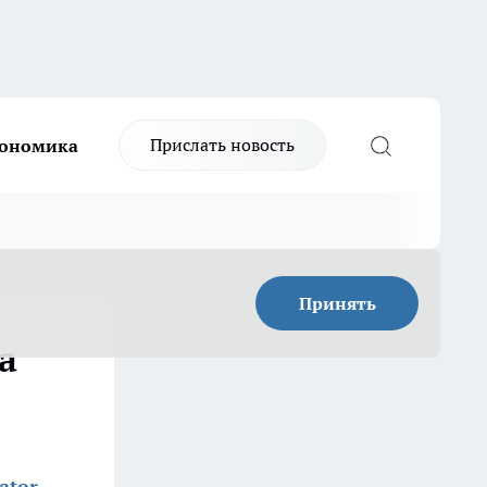
Прислать новость
ономика
Принять
а
ator