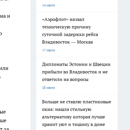
14 июля
на и
«Аэрофлот» назвал
техническую причину
о
суточной задержки рейса
Владивосток — Москва
17 июля
Дипломаты Эстонии и Швеции
вили
прибыли во Владивосток и не
о
ответили на вопросы
28 июля
Больше не ставлю пластиковые
окна: нашла стильную
рые
альтернативу которая лучше
ные
хранит уют и тишину в доме
т за