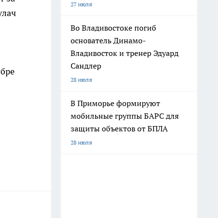
27 июля
улач
Во Владивостоке погиб
основатель Динамо-
Владивосток и тренер Эдуард
Сандлер
ябре
28 июля
В Приморье формируют
мобильные группы БАРС для
защиты объектов от БПЛА
28 июля