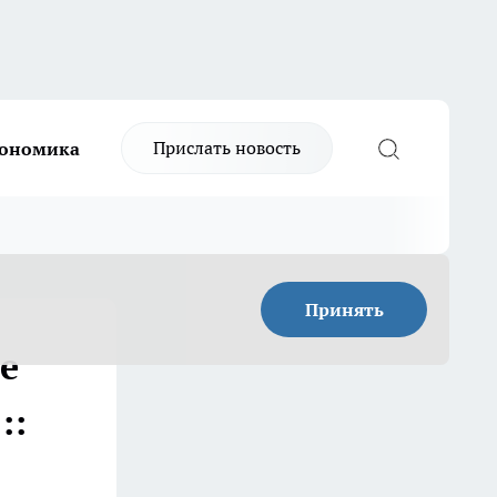
Прислать новость
ономика
Принять
е
::