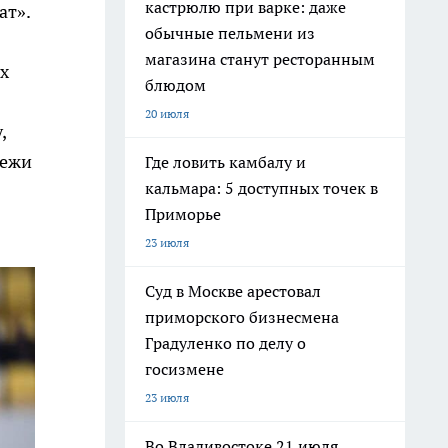
кастрюлю при варке: даже
ат».
обычные пельмени из
магазина станут ресторанным
х
блюдом
20 июля
,
дежи
Где ловить камбалу и
кальмара: 5 доступных точек в
Приморье
23 июля
Суд в Москве арестовал
приморского бизнесмена
Градуленко по делу о
госизмене
23 июля
Во Владивостоке 21 июля