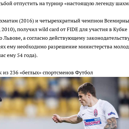
сьбой отпустить на турнир «настоящую легенду шахм
хматам (2016) и четырехкратный чемпион Всемирны
2010), получил wild card от FIDE для участия в Кубке
о Львове, а согласно действующему законодательству
елях ему необходимо разрешение министерства моло
ас ему 54 года).
 из 236 «беглых» спортсменов
Футбол