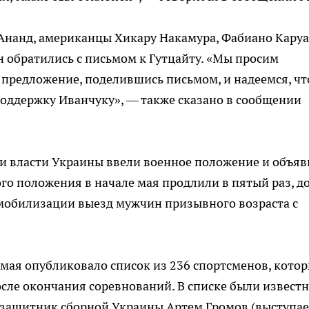
Ананд, американцы Хикару Накамура, Фабиано Каруа
н обратились с письмом к Гутцайту. «Мы просим
предложение, поделившись письмом, и надеемся, чт
оддержку Иванчуку», — также сказано в сообщении
ии власти Украины ввели военное положение и объя
о положения в начале мая продлили в пятый раз, д
я мобилизации выезд мужчин призывного возраста с
мая опубликовало список из 236 спортсменов, кото
осле окончания соревнований. В списке были извест
защитник сборной Украины Артем Громов (выступае