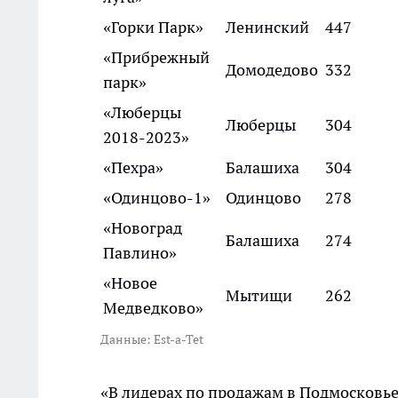
«Горки Парк»
Ленинский
447
«Прибрежный
Домодедово
332
парк»
«Люберцы
Люберцы
304
2018-2023»
«Пехра»
Балашиха
304
«Одинцово-1»
Одинцово
278
«Новоград
Балашиха
274
Павлино»
«Новое
Мытищи
262
Медведково»
Данные: Est-a-Tet
«В лидерах по продажам в Подмосковье