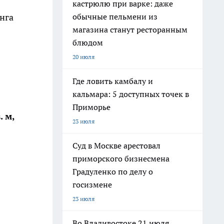
кастрюлю при варке: даже
нга
обычные пельмени из
магазина станут ресторанным
блюдом
20 июля
Где ловить камбалу и
кальмара: 5 доступных точек в
Приморье
. м,
23 июля
Суд в Москве арестовал
приморского бизнесмена
Градуленко по делу о
госизмене
23 июля
Во Владивостоке 21 июля