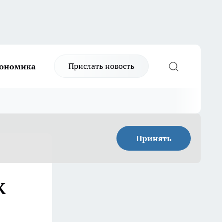
Прислать новость
ономика
Принять
К