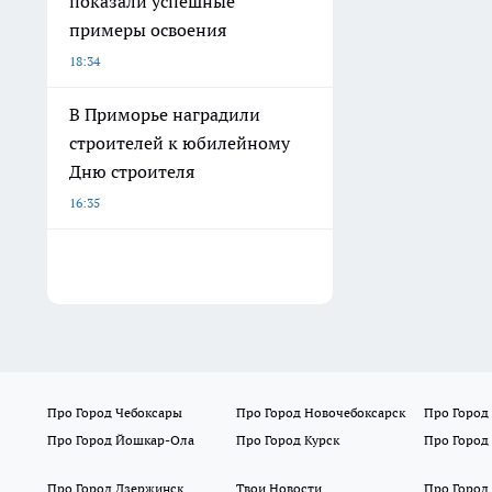
показали успешные
примеры освоения
18:34
В Приморье наградили
строителей к юбилейному
Дню строителя
16:35
Про Город Чебоксары
Про Город Новочебоксарск
Про Город
Про Город Йошкар-Ола
Про Город Курск
Про Город
Про Город Дзержинск
Твои Новости
Про Город