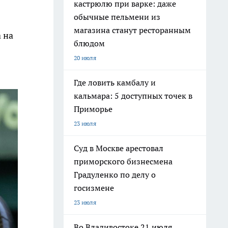
кастрюлю при варке: даже
обычные пельмени из
магазина станут ресторанным
 на
блюдом
20 июля
Где ловить камбалу и
кальмара: 5 доступных точек в
Приморье
23 июля
Суд в Москве арестовал
приморского бизнесмена
Градуленко по делу о
госизмене
23 июля
Во Владивостоке 21 июля