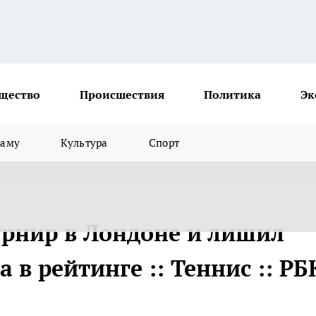
щество
Происшествия
Политика
Эк
ламу
Культура
Спорт
урнир в Лондоне и лишил
 в рейтинге :: Теннис :: РБ