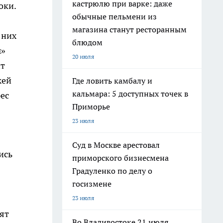
кастрюлю при варке: даже
оки.
обычные пельмени из
магазина станут ресторанным
 них
блюдом
ы»
20 июля
нт
жей
Где ловить камбалу и
кальмара: 5 доступных точек в
ес
Приморье
23 июля
Суд в Москве арестовал
ись
приморского бизнесмена
Градуленко по делу о
госизмене
23 июля
ят
Во Владивостоке 21 июля