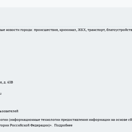
вные новости города: происшествия, криминал, ЖКХ, транспорт, благоустройст
, д. 63В
u
зователей
гии (информационные технологии предоставления информации на основе сбор
итории Российской Федерации)».
Подробнее