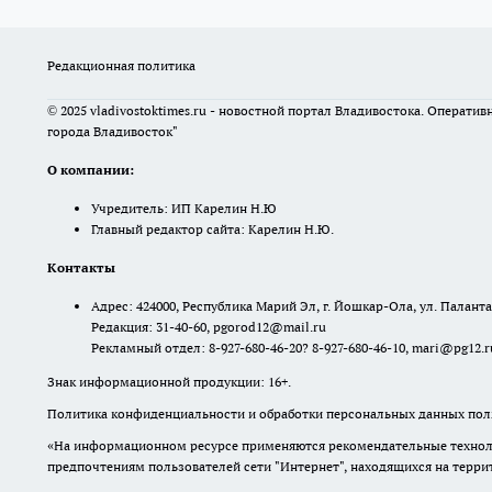
Редакционная политика
© 2025 vladivostoktimes.ru - новостной портал Владивостока. Операти
города Владивосток"
О компании:
Учредитель: ИП Карелин Н.Ю
Главный редактор сайта: Карелин Н.Ю.
Контакты
Адрес: 424000, Республика Марий Эл, г. Йошкар-Ола, ул. Палантая
Редакция: 31-40-60, pgorod12@mail.ru
Рекламный отдел: 8-927-680-46-20? 8-927-680-46-10, mari@pg12.r
Знак информационной продукции: 16+.
Политика конфиденциальности и обработки персональных данных поль
«На информационном ресурсе применяются рекомендательные техноло
предпочтениям пользователей сети "Интернет", находящихся на терр