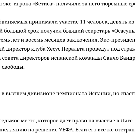
 экс-игрока «Бетиса» получили за него тюремные ср
обвиняемых принимали участие 11 человек, девять из
й большой срок получил бывший секретарь «Осасун
семь лет и восемь месяцев заключения. Экс-президе
й директор клуба Хесус Перальта проведут под стра
ей совета директоров испанской команды Санчо Бандр
 свободы.
е в высшем дивизионе чемпионата Испании, но спаст
едьмое место, которое дает право на участие в Лиге
апелляцию на решение УЕФА. Если его все же отстран