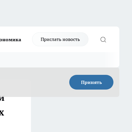
Прислать новость
ономика
Принять
и
х