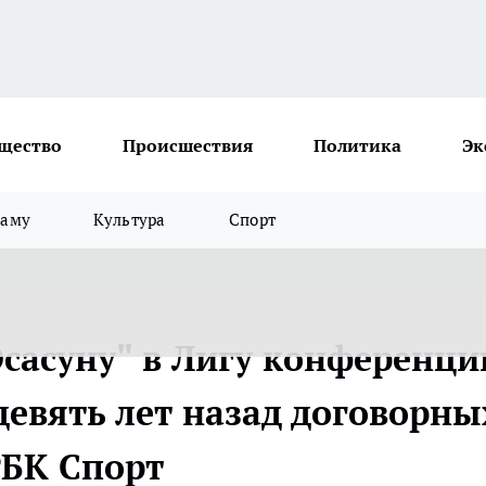
щество
Происшествия
Политика
Эк
ламу
Культура
Спорт
Осасуну" в Лигу конференци
девять лет назад договорны
 РБК Спорт