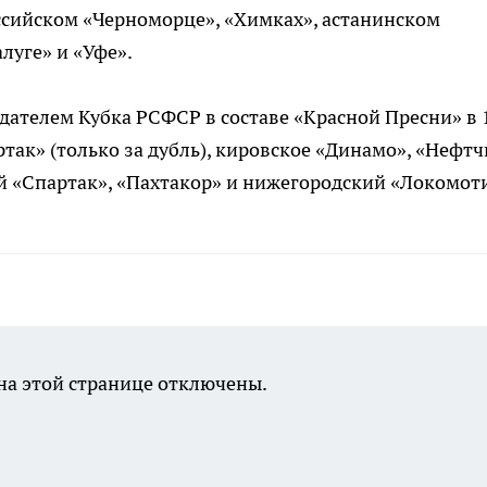
сийском «Черноморце», «Химках», астанинском
луге» и «Уфе».
адателем Кубка РСФСР в составе «Красной Пресни» в 
ртак» (только за дубль), кировское «Динамо», «Нефтч
й «Спартак», «Пахтакор» и нижегородский «Локомот
а этой странице отключены.