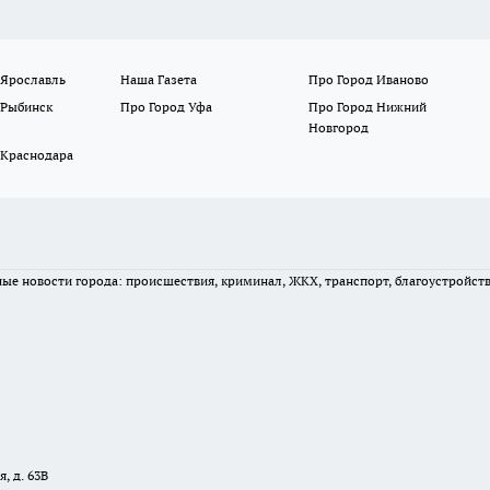
 Ярославль
Наша Газета
Про Город Иваново
 Рыбинск
Про Город Уфа
Про Город Нижний
Новгород
 Краснодара
вные новости города: происшествия, криминал, ЖКХ, транспорт, благоустройст
, д. 63В