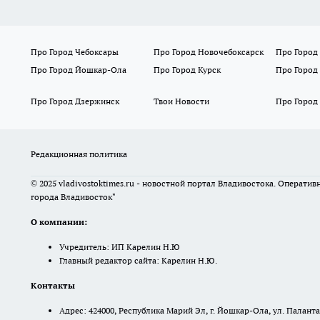
Про Город Чебоксары
Про Город Новочебоксарск
Про Город
Про Город Йошкар-Ола
Про Город Курск
Про Город
Про Город Дзержинск
Твои Новости
Про Город
Редакционная политика
© 2025 vladivostoktimes.ru - новостной портал Владивостока. Операти
города Владивосток"
О компании:
Учредитель: ИП Карелин Н.Ю
Главный редактор сайта: Карелин Н.Ю.
Контакты
Адрес: 424000, Республика Марий Эл, г. Йошкар-Ола, ул. Палантая