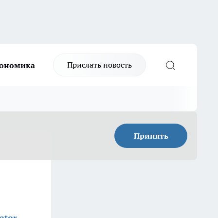
Прислать новость
ономика
Принять
ator