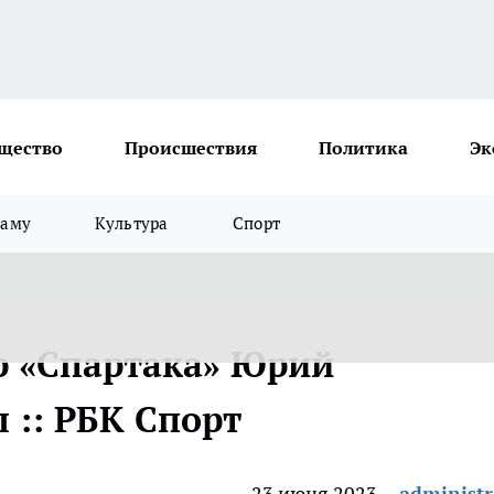
щество
Происшествия
Политика
Эк
ламу
Культура
Спорт
р «Спартака» Юрий
л :: РБК Спорт
23 июня 2023
administr