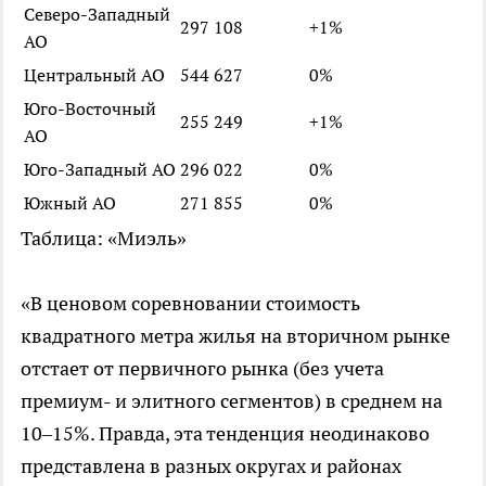
Северо-Западный
297 108
+1%
АО
Центральный АО
544 627
0%
Юго-Восточный
255 249
+1%
АО
Юго-Западный АО
296 022
0%
Южный АО
271 855
0%
Таблица: «Миэль»
«В ценовом соревновании стоимость
квадратного метра жилья на вторичном рынке
отстает от первичного рынка (без учета
премиум- и элитного сегментов) в среднем на
10–15%. Правда, эта тенденция неодинаково
представлена в разных округах и районах