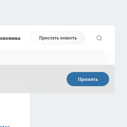
Прислать новость
ономика
Принять
ator