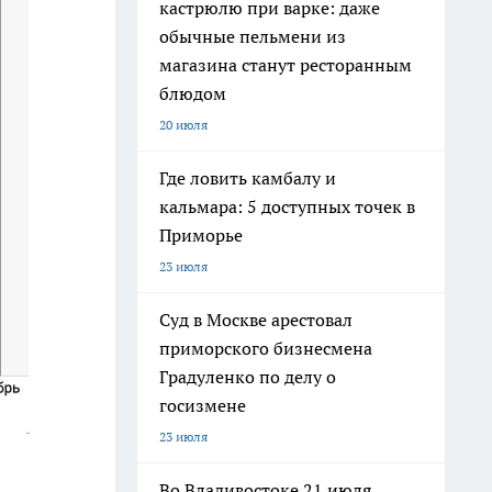
кастрюлю при варке: даже
обычные пельмени из
магазина станут ресторанным
блюдом
20 июля
Где ловить камбалу и
кальмара: 5 доступных точек в
Приморье
23 июля
Суд в Москве арестовал
приморского бизнесмена
Градуленко по делу о
госизмене
23 июля
Во Владивостоке 21 июля