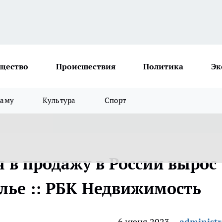
щество
Происшествия
Политика
Эк
ламу
Культура
Спорт
 в продажу в России вырос
Жилье :: РБК Недвижимость
6 июня 2023
administr