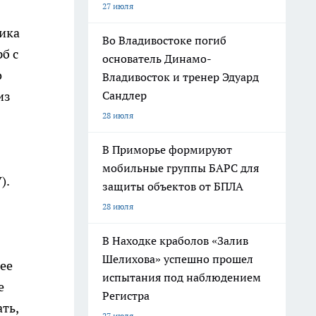
27 июля
ика
Во Владивостоке погиб
б с
основатель Динамо-
о
Владивосток и тренер Эдуард
Сандлер
из
28 июля
В Приморье формируют
мобильные группы БАРС для
).
защиты объектов от БПЛА
28 июля
В Находке краболов «Залив
Шелихова» успешно прошел
нее
испытания под наблюдением
е
Регистра
ть,
27 июля