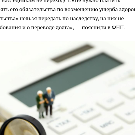
к наследникам не переходят. «Не нужно платить
нять его обязательства по возмещению ущерба здор
ьства» нельзя передать по наследству, на них не
бования и о переводе долга», — пояснили в ФНП.