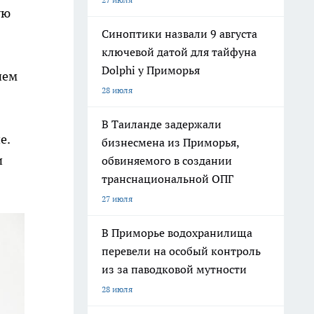
ую
Синоптики назвали 9 августа
ключевой датой для тайфуна
Dolphi у Приморья
 нем
28 июля
В Таиланде задержали
е.
бизнесмена из Приморья,
и
обвиняемого в создании
транснациональной ОПГ
27 июля
В Приморье водохранилища
перевели на особый контроль
из за паводковой мутности
28 июля