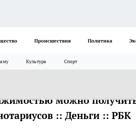
щество
Происшествия
Политика
Эк
ламу
Культура
Спорт
вижимостью можно получит
отариусов :: Деньги :: РБК