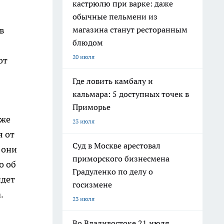
кастрюлю при варке: даже
обычные пельмени из
магазина станут ресторанным
в
блюдом
20 июля
от
Где ловить камбалу и
кальмара: 5 доступных точек в
Приморье
уже
23 июля
я от
Суд в Москве арестовал
 они
приморского бизнесмена
о об
Градуленко по делу о
йдет
госизмене
.
23 июля
Во Владивостоке 21 июля