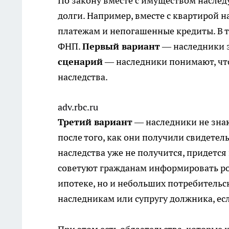
По закону вместе с имуществом наслед
долги. Например, вместе с квартирой 
платежам и непогашенные кредиты. В т
ФНП.
Первый вариант
— наследники з
сценарий
— наследники понимают, что
наследства.
adv.rbc.ru
Третий вариант
— наследники не знаю
после того, как они получили свидетель
наследства уже не получится, придется 
советуют гражданам информировать род
ипотеке, но и небольших потребительс
наследникам или супругу должника, ес