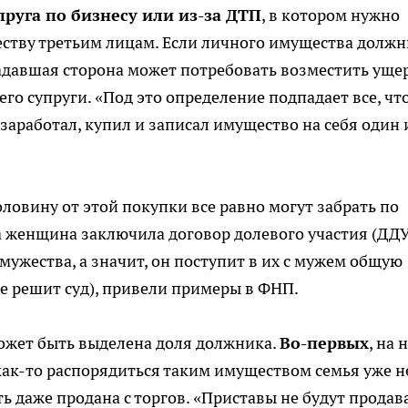
пруга по бизнесу или из-за ДТП
, в котором нужно
тву третьим лицам. Если личного имущества должн
радавшая сторона может потребовать возместить ущер
го супруги. «Под это определение подпадает все, чт
 заработал, купил и записал имущество на себя один 
оловину от этой покупки все равно могут забрать по
а женщина заключила договор долевого участия (ДДУ
амужества, а значит, он поступит в их с мужем общую
не решит суд), привели примеры в ФНП.
ожет быть выделена доля должника.
Во-первых
, на 
 как-то распорядиться таким имуществом семья уже н
ть даже продана с торгов. «Приставы не будут продава