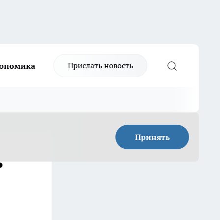
Прислать новость
ономика
Принять
ь