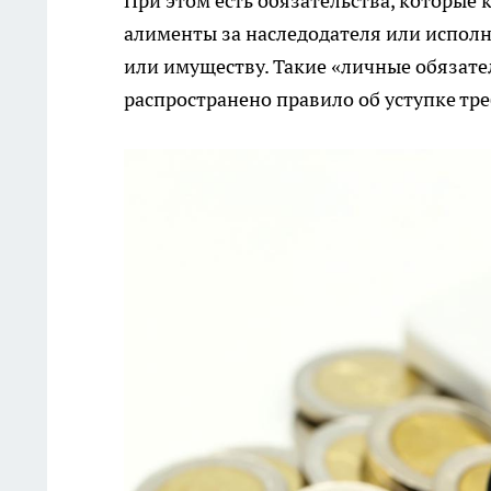
При этом есть обязательства, которые 
алименты за наследодателя или испол
или имуществу. Такие «личные обязател
распространено правило об уступке тре