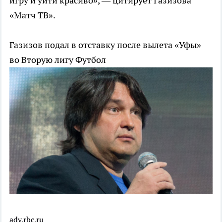
игру и уйти красиво», — цитирует Газизова
«Матч ТВ».
Газизов подал в отставку после вылета «Уфы»
во Вторую лигу
Футбол
adv.rbc.ru