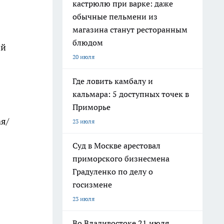
кастрюлю при варке: даже
обычные пельмени из
магазина станут ресторанным
блюдом
ий
20 июля
Где ловить камбалу и
кальмара: 5 доступных точек в
Приморье
ая/
23 июля
Суд в Москве арестовал
приморского бизнесмена
Градуленко по делу о
госизмене
23 июля
Во Владивостоке 21 июля