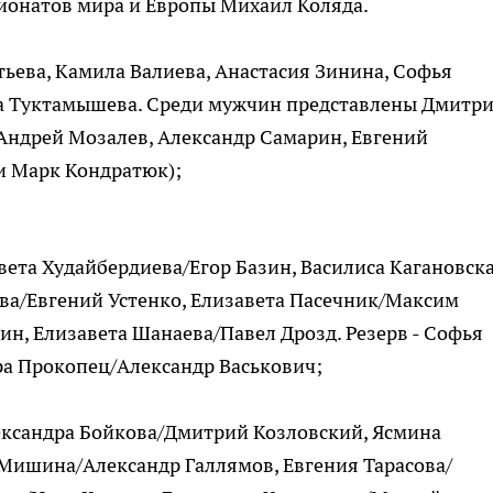
ионатов мира и Европы Михаил Коляда.
ьева, Камила Валиева, Анастасия Зинина, Софья
та Туктамышева. Среди мужчин представлены Дмитр
 Андрей Мозалев, Александр Самарин, Евгений
 и Марк Кондратюк);
авета Худайбердиева/Егор Базин, Василиса Кагановск
ва/Евгений Устенко, Елизавета Пасечник/Максим
н, Елизавета Шанаева/Павел Дрозд. Резерв - Софья
ра Прокопец/Александр Васькович;
лександра Бойкова/Дмитрий Козловский, Ясмина
 Мишина/Александр Галлямов, Евгения Тарасова/