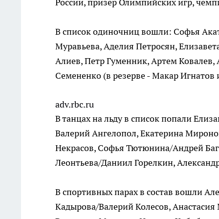
России, призер Олимпийских игр, чемп
В список одиночниц вошли: Софья Акат
Муравьева, Аделия Петросян, Елизаве
Алиев, Петр Гуменник, Артем Ковалев,
Семененко (в резерве - Макар Игнатов
adv.rbc.ru
В танцах на льду в список попали Елиз
Валерий Ангелопол, Екатерина Мироно
Некрасов, Софья Тютюнина/Андрей Баги
Леонтьева/Даниил Горелкин, Александ
В спортивных парах в состав вошли А
Кадырова/Валерий Колесов, Анастасия