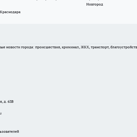
Новгород
 Краснодара
вные новости города: происшествия, криминал, ЖКХ, транспорт, благоустройст
, д. 63В
u
зователей