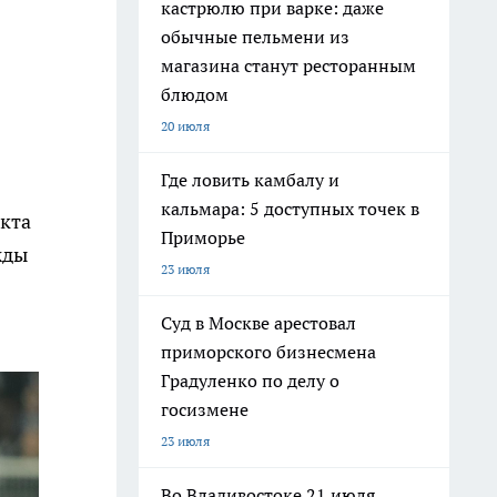
кастрюлю при варке: даже
обычные пельмени из
магазина станут ресторанным
блюдом
20 июля
Где ловить камбалу и
кальмара: 5 доступных точек в
акта
Приморье
жды
23 июля
Суд в Москве арестовал
приморского бизнесмена
Градуленко по делу о
госизмене
23 июля
Во Владивостоке 21 июля