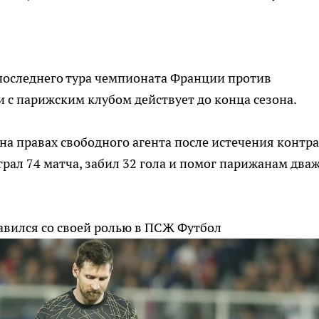
 последнего тура чемпионата Франции против
и с парижским клубом действует до конца сезона.
на правах свободного агента после истечения контр
ыграл 74 матча, забил 32 гола и помог парижанам два
равился со своей ролью в ПСЖ
Футбол