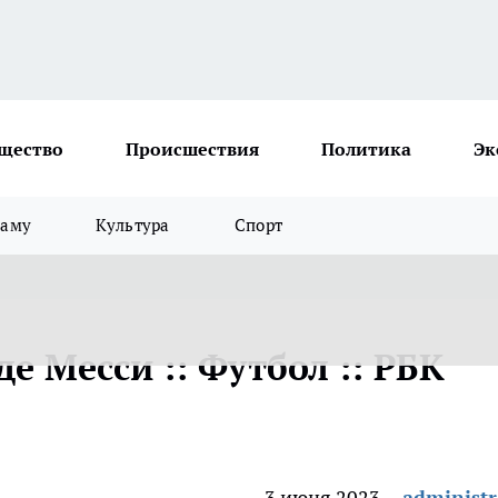
щество
Происшествия
Политика
Эк
ламу
Культура
Спорт
е Месси :: Футбол :: РБК
3 июня 2023
administr