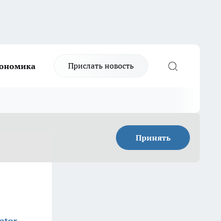
Прислать новость
ономика
Принять
ator