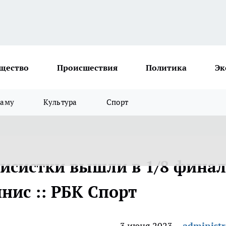
щество
Происшествия
Политика
Эк
ламу
Культура
Спорт
нисистки вышли в 1/8 фина
ннис :: РБК Спорт
3 июня 2023
administr