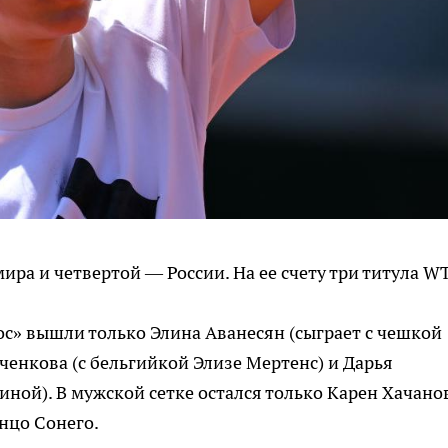
ира и четвертой — России. На ее счету три титула W
ос» вышли только Элина Аванесян (сыграет с чешкой
енкова (с бельгийкой Элизе Мертенс) и Дарья
ной). В мужской сетке остался только Карен Хачанов
нцо Сонего.