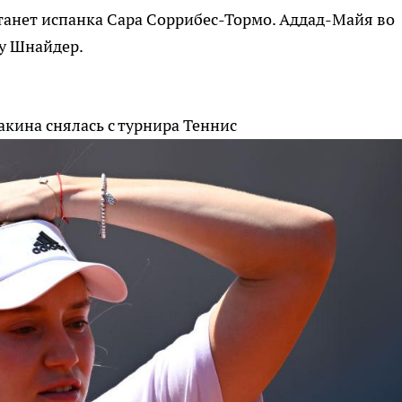
анет испанка Сара Соррибес-Тормо. Аддад-Майя во
у Шнайдер.
акина снялась с турнира
Теннис