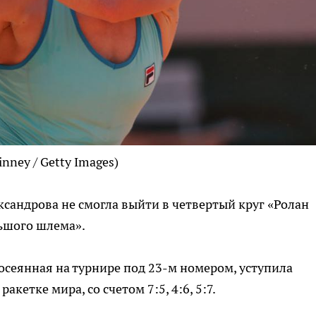
inney / Getty Images)
ксандрова не смогла выйти в четвертый круг «Ролан
льшого шлема».
посеянная на турнире под 23-м номером, уступила
кетке мира, со счетом 7:5, 4:6, 5:7.