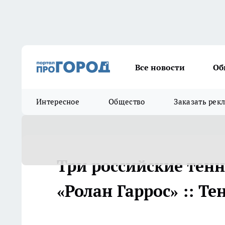
Все новости
Об
Интересное
Общество
Заказать рек
Три российские тен
«Ролан Гаррос» :: Те