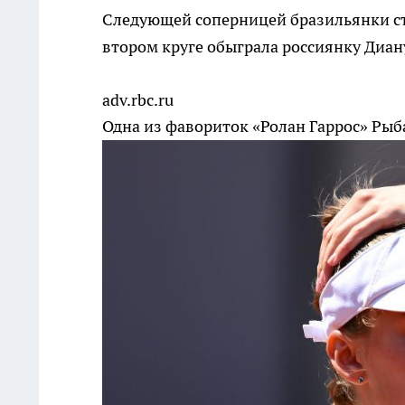
Следующей соперницей бразильянки ст
втором круге обыграла россиянку Диан
adv.rbc.ru
Одна из фавориток «Ролан Гаррос» Рыб