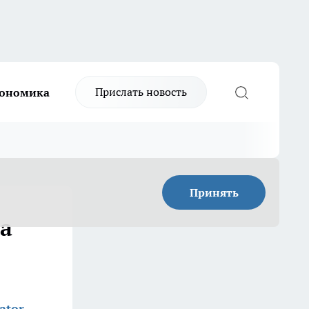
Прислать новость
ономика
Принять
ла
ator