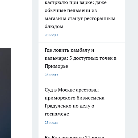
кастрюлю при варке: даже
обычные пельмени из
магазина станут ресторанным
блюдом
20 июля
Где ловить камбалу и
кальмара: 5 доступных точек в
Приморье
23 июля
Суд в Москве арестовал
приморского бизнесмена
Градуленко по делу о
госизмене
23 июля
Во Владивостоке 21 июля