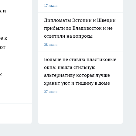
17 июля
х и
Дипломаты Эстонии и Швеции
прибыли во Владивосток и не
ответили на вопросы
е к
28 июля
ют
Больше не ставлю пластиковые
окна: нашла стильную
х
альтернативу которая лучше
хранит уют и тишину в доме
27 июля