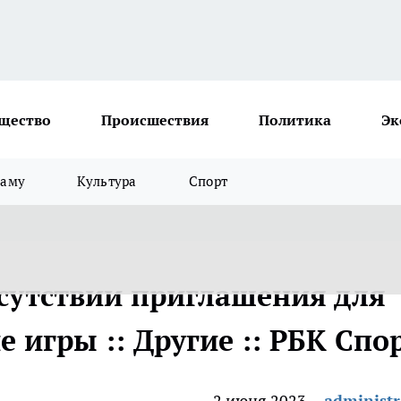
щество
Происшествия
Политика
Эк
ламу
Культура
Спорт
тсутствии приглашения для
е игры :: Другие :: РБК Спо
2 июня 2023
administr