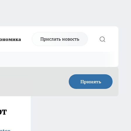
Прислать новость
ономика
Принять
рт
ator