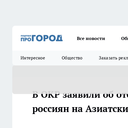
Все новости
Об
Интересное
Общество
Заказать рек
В ОКР заявили об о
россиян на Азиатски