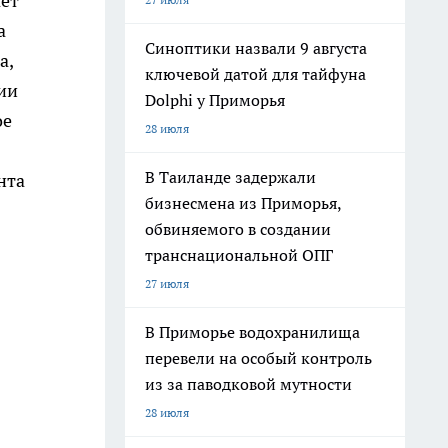
ает
а
Синоптики назвали 9 августа
а,
ключевой датой для тайфуна
ии
Dolphi у Приморья
ое
28 июля
В Таиланде задержали
нта
бизнесмена из Приморья,
обвиняемого в создании
транснациональной ОПГ
27 июля
В Приморье водохранилища
перевели на особый контроль
из за паводковой мутности
28 июля