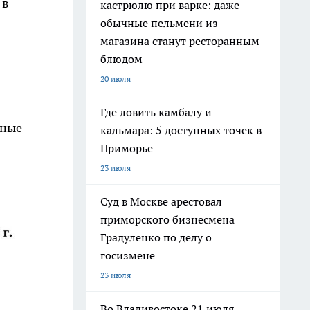
 в
кастрюлю при варке: даже
обычные пельмени из
магазина станут ресторанным
блюдом
20 июля
Где ловить камбалу и
сные
кальмара: 5 доступных точек в
Приморье
23 июля
Суд в Москве арестовал
приморского бизнесмена
Градуленко по делу о
госизмене
23 июля
Во Владивостоке 21 июля