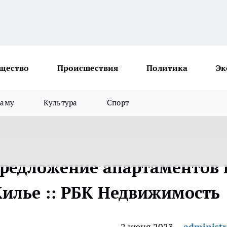
щество
Происшествия
Политика
Эк
ламу
Культура
Спорт
редложение апартаментов 
Жилье :: РБК Недвижимость
2 июня 2023
administr