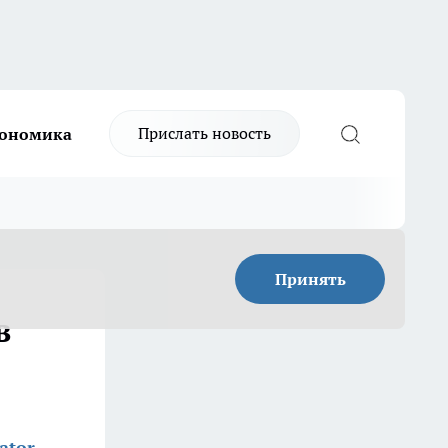
Прислать новость
ономика
Принять
в
ator