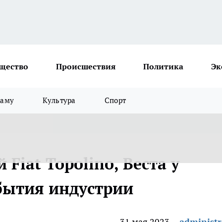
щество
Происшествия
Политика
Эк
ламу
Культура
Спорт
Fiat Topolino, Веста у
обытия индустрии
31 мая 2023
administr