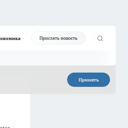
Прислать новость
ономика
Принять
ator