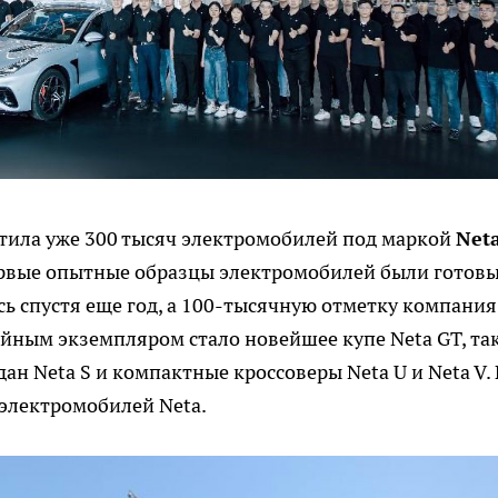
тила уже 300 тысяч электромобилей под маркой
Net
ервые опытные образцы электромобилей были готовы
сь спустя еще год, а 100-тысячную отметку компания
лейным экземпляром стало новейшее купе Neta GT, та
ан Neta S и компактные кроссоверы Neta U и Neta V. 
электромобилей Neta.