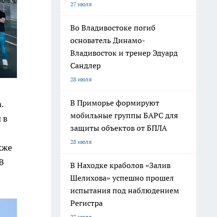
27 июля
Во Владивостоке погиб
основатель Динамо-
Владивосток и тренер Эдуард
Сандлер
28 июля
В Приморье формируют
a
.
мобильные группы БАРС для
 в
защиты объектов от БПЛА
28 июля
кже
В
В Находке краболов «Залив
Шелихова» успешно прошел
испытания под наблюдением
Регистра
27 июля