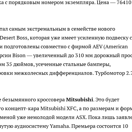
ка с порядковым номером экземпляра. Цена — 76410
тал самым экстремальным в семействе нового
Desert Boss, которая уже имеет усиленную подвеску с
ки подготовлены совместно с фирмой AEV (American
 версии Bison — увеличенный до 310 мм дорожный прос
 35 дюймов, усеченные стальные бамперы,
ровки межколесных дифференциалов. Турбомотор 2.
е безымянного кроссовера
Mitsubishi
. Это будет
 концепт-кара Mitsubishi XFC, а по размерам и фор
аменой уже немолодой модели ASX. Пока лишь заявл
утую аудиосистему Yamaha. Премьера состоится 10