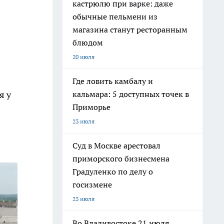
кастрюлю при варке: даже
обычные пельмени из
магазина станут ресторанным
блюдом
20 июля
Где ловить камбалу и
я у
кальмара: 5 доступных точек в
Приморье
23 июля
Суд в Москве арестовал
приморского бизнесмена
Градуленко по делу о
госизмене
23 июля
Во Владивостоке 21 июля