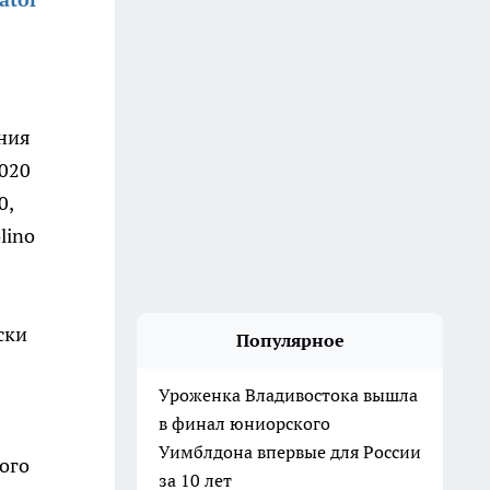
ения
2020
0,
lino
ски
Популярное
Уроженка Владивостока вышла
в финал юниорского
Уимблдона впервые для России
дого
за 10 лет