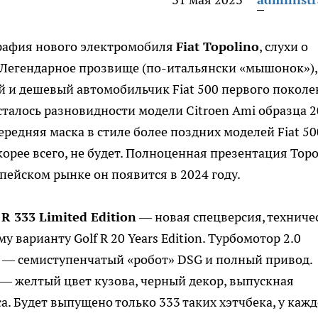
графия нового электромобиля
Fiat Topolino
, слухи о
. Легендарное прозвище (по-итальянски «мышонок»),
й и дешевый автомобильчик Fiat 500 первого покол
сталось разновидности модели Citroen Ami образца 
ередняя маска в стиле более поздних моделей Fiat 50
корее всего, не будет. Полноценная презентация Topo
опейском рынке он появится в 2024 году.
R 333 Limited Edition
— новая спецверсия, техниче
арианту Golf R 20 Years Edition. Турбомотор 2.0
ии — семиступенчатый «робот» DSG и полный привод.
— желтый цвет кузова, черный декор, выпускная
а. Будет выпущено только 333 таких хэтчбека, у каж