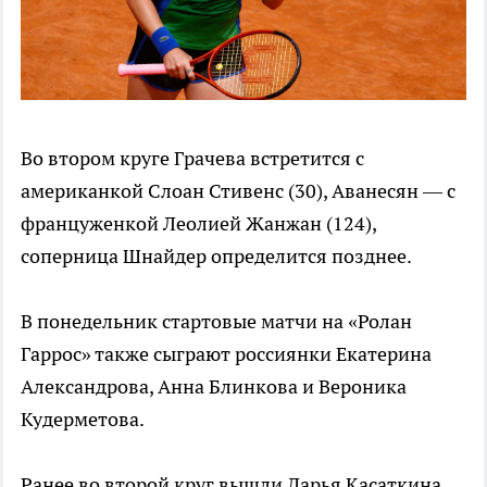
Во втором круге Грачева встретится с
американкой Слоан Стивенс (30), Аванесян — с
француженкой Леолией Жанжан (124),
соперница Шнайдер определится позднее.
В понедельник стартовые матчи на «Ролан
Гаррос» также сыграют россиянки Екатерина
Александрова, Анна Блинкова и Вероника
Кудерметова.
Ранее во второй круг вышли Дарья Касаткина,