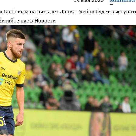
м Глебовым на пять лет
Данил Глебов будет выступат
итайте нас в Новости