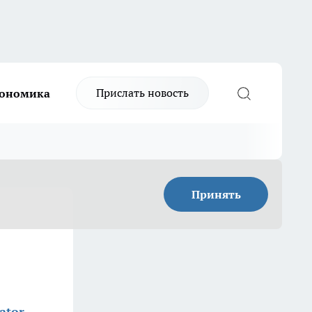
Прислать новость
ономика
Принять
ator