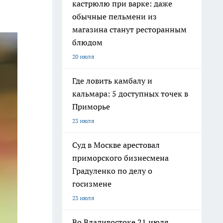
кастрюлю при варке: даже
обычные пельмени из
магазина станут ресторанным
блюдом
20 июля
Где ловить камбалу и
кальмара: 5 доступных точек в
Приморье
23 июля
Суд в Москве арестовал
приморского бизнесмена
Градуленко по делу о
госизмене
23 июля
Во Владивостоке 21 июля