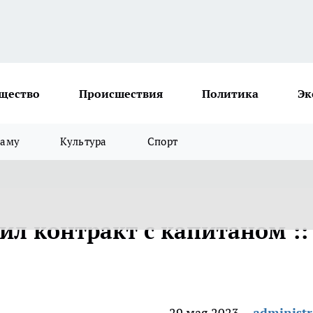
щество
Происшествия
Политика
Эк
ламу
Культура
Спорт
ил контракт с капитаном ::
29 мая 2023
administr