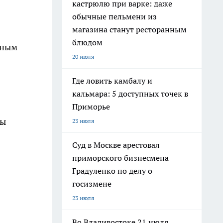
кастрюлю при варке: даже
обычные пельмени из
магазина станут ресторанным
блюдом
нным
20 июля
Где ловить камбалу и
кальмара: 5 доступных точек в
Приморье
ны
23 июля
Суд в Москве арестовал
приморского бизнесмена
Градуленко по делу о
госизмене
23 июля
Во Владивостоке 21 июля