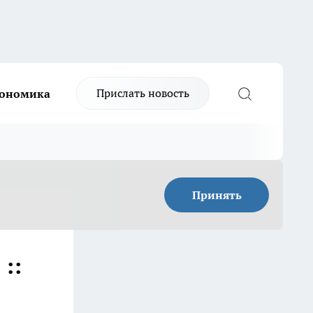
Прислать новость
ономика
Принять
::