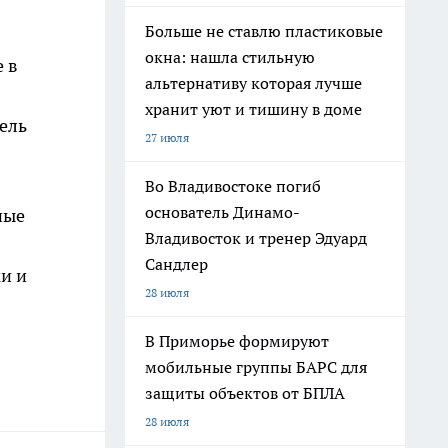
Больше не ставлю пластиковые
окна: нашла стильную
 в
альтернативу которая лучше
хранит уют и тишину в доме
ель
27 июля
Во Владивостоке погиб
основатель Динамо-
ные
Владивосток и тренер Эдуард
Сандлер
и и
28 июля
В Приморье формируют
мобильные группы БАРС для
защиты объектов от БПЛА
28 июля