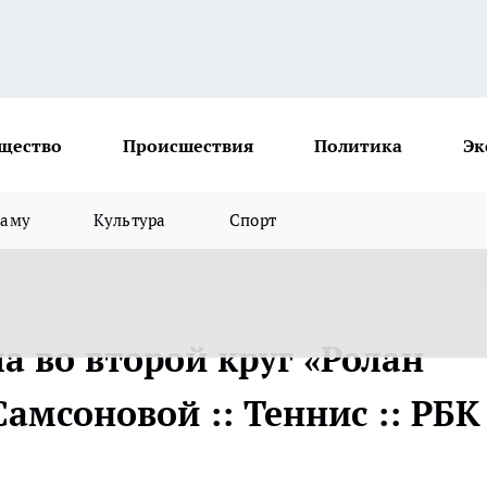
щество
Происшествия
Политика
Эк
ламу
Культура
Спорт
 во второй круг «Ролан
Самсоновой :: Теннис :: РБК