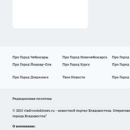
Про Город Чебоксары
Про Город Новочебоксарск
Про Город
Про Город Йошкар-Ола
Про Город Курск
Про Город
Про Город Дзержинск
Твои Новости
Про Город
Редакционная политика
© 2025 vladivostoktimes.ru - новостной портал Владивостока. Операти
города Владивосток"
О компании: