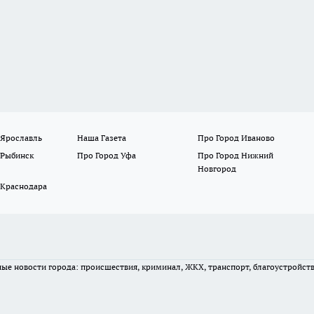
 Ярославль
Наша Газета
Про Город Иваново
 Рыбинск
Про Город Уфа
Про Город Нижний
Новгород
 Краснодара
вные новости города: происшествия, криминал, ЖКХ, транспорт, благоустройст