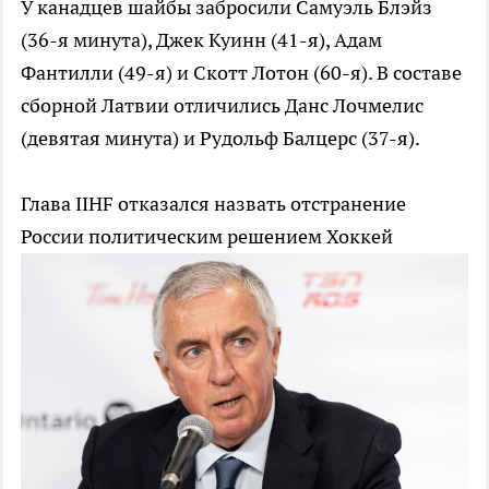
У канадцев шайбы забросили Самуэль Блэйз
(36-я минута), Джек Куинн (41-я), Адам
Фантилли (49-я) и Скотт Лотон (60-я). В составе
сборной Латвии отличились Данс Лочмелис
(девятая минута) и Рудольф Балцерс (37-я).
Глава IIHF отказался назвать отстранение
России политическим решением
Хоккей