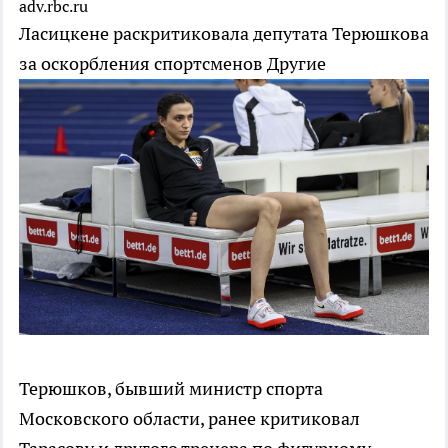
adv.rbc.ru
Ласицкене раскритиковала депутата Терюшкова
за оскорбления спортсменов
Другие
Терюшков, бывший министр спорта
Московского области, ранее критиковал