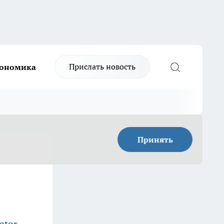
Прислать новость
ономика
Принять
ator