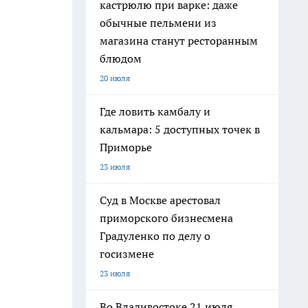
кастрюлю при варке: даже
обычные пельмени из
магазина станут ресторанным
блюдом
20 июля
Где ловить камбалу и
кальмара: 5 доступных точек в
Приморье
23 июля
Суд в Москве арестовал
приморского бизнесмена
Градуленко по делу о
госизмене
23 июля
Во Владивостоке 21 июля