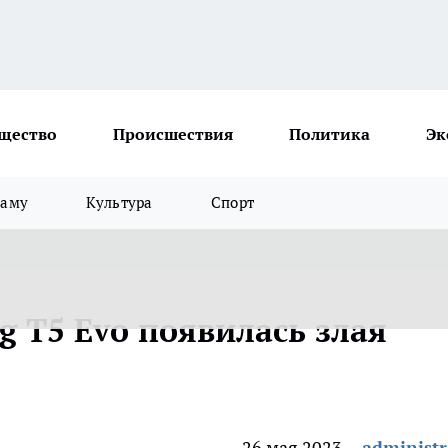
щество
Происшествия
Политика
Эк
ламу
Культура
Спорт
ng T5 Evo появилась злая
26 мая 2023
administr