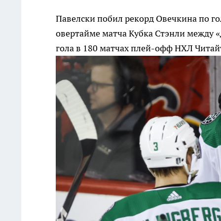
Павелски побил рекорд Овечкина по го
овертайме матча Кубка Стэнли между «Д
гола в 180 матчах плей-офф НХЛ
Читайт