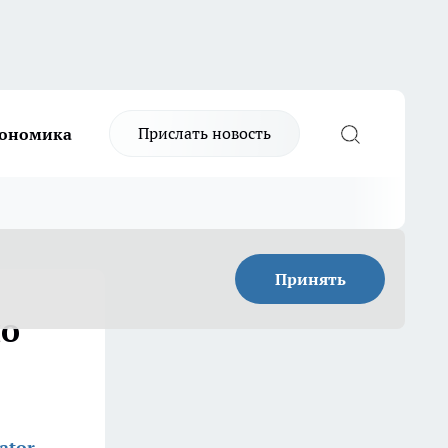
Прислать новость
ономика
Принять
по
ator