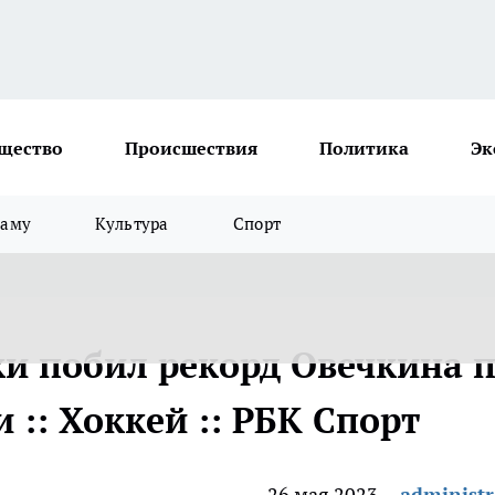
щество
Происшествия
Политика
Эк
ламу
Культура
Спорт
и побил рекорд Овечкина 
 :: Хоккей :: РБК Спорт
26 мая 2023
administr