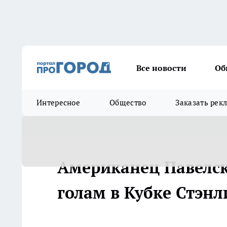
Все новости
Об
Интересное
Общество
Заказать рек
Американец Павелск
голам в Кубке Стэнли