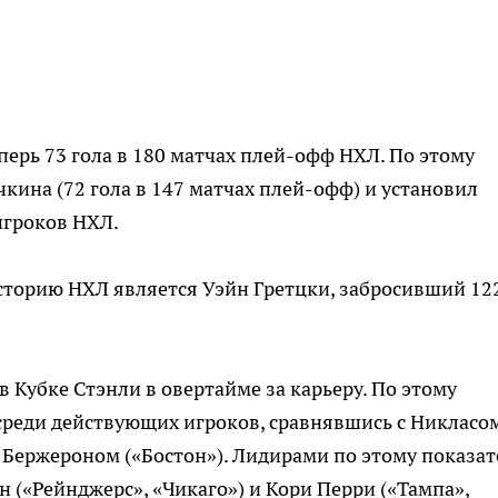
еперь 73 гола в 180 матчах плей-офф НХЛ. По этому
кина (72 гола в 147 матчах плей-офф) и установил
игроков НХЛ.
сторию НХЛ является Уэйн Гретцки, забросивший 12
в Кубке Стэнли в овертайме за карьеру. По этому
среди действующих игроков, сравнявшись с Никласо
 Бержероном («Бостон»). Лидирами по этому показа
 («Рейнджерс», «Чикаго») и Кори Перри («Тампа»,