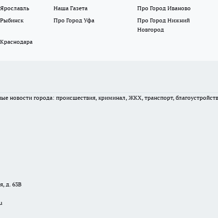
 Ярославль
Наша Газета
Про Город Иваново
 Рыбинск
Про Город Уфа
Про Город Нижний
Новгород
 Краснодара
вные новости города: происшествия, криминал, ЖКХ, транспорт, благоустройст
, д. 63В
u