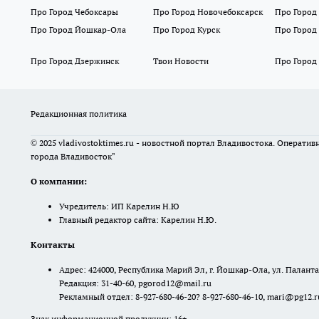
Про Город Чебоксары
Про Город Новочебоксарск
Про Город
Про Город Йошкар-Ола
Про Город Курск
Про Город
Про Город Дзержинск
Твои Новости
Про Город
Редакционная политика
© 2025 vladivostoktimes.ru - новостной портал Владивостока. Операти
города Владивосток"
О компании:
Учредитель: ИП Карелин Н.Ю
Главный редактор сайта: Карелин Н.Ю.
Контакты
Адрес: 424000, Республика Марий Эл, г. Йошкар-Ола, ул. Палантая
Редакция: 31-40-60, pgorod12@mail.ru
Рекламный отдел: 8-927-680-46-20? 8-927-680-46-10, mari@pg12.r
Знак информационной продукции: 16+.