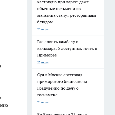
кастрюлю при варке: даже
обычные пельмени из
магазина станут ресторанным
блюдом
20 июля
Где ловить камбалу и
кальмара: 5 доступных точек в
Приморье
23 июля
2
Суд в Москве арестовал
приморского бизнесмена
Градуленко по делу о
госизмене
м
23 июля
телю
Во Владивостоке 21 июля