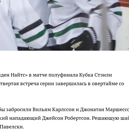
лден Найтс» в матче полуфинала Кубка Стэнли
твертая встреча серии завершилась в овертайме со
йбы забросили Вильям Карлссон и Джонатан Маршессо
ский нападающий Джейсон Робертсон. Решающую ша
 Павелски.