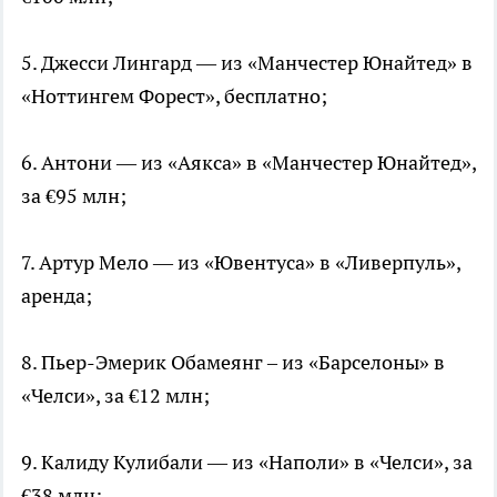
5. Джесси Лингард — из «Манчестер Юнайтед» в
«Ноттингем Форест», бесплатно;
6. Антони — из «Аякса» в «Манчестер Юнайтед»,
за €95 млн;
7. Артур Мело — из «Ювентуса» в «Ливерпуль»,
аренда;
8. Пьер-Эмерик Обамеянг – из «Барселоны» в
«Челси», за €12 млн;
9. Калиду Кулибали — из «Наполи» в «Челси», за
€38 млн;