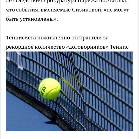
лет следствия прокуратура Парижа посчитала,
что события, вменяемые Сизиковой, «не могут
быть установлены».
Теннисиста пожизненно отстранили за
рекордное количество «договорняков»
Теннис