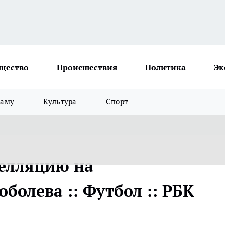
щество
Происшествия
Политика
Эк
ламу
Культура
Спорт
пелляцию на
олева :: Футбол :: РБК