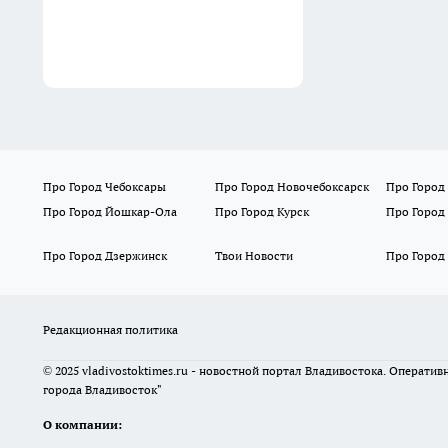
Про Город Чебоксары
Про Город Новочебоксарск
Про Город
Про Город Йошкар-Ола
Про Город Курск
Про Город
Про Город Дзержинск
Твои Новости
Про Город
Редакционная политика
© 2025 vladivostoktimes.ru - новостной портал Владивостока. Операти
города Владивосток"
О компании: