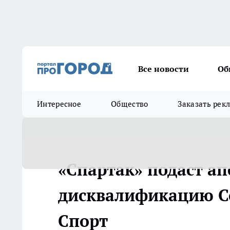
Все новости
Об
Интересное
Общество
Заказать рек
«Спартак» подаст а
дисквалификацию Соб
Спорт