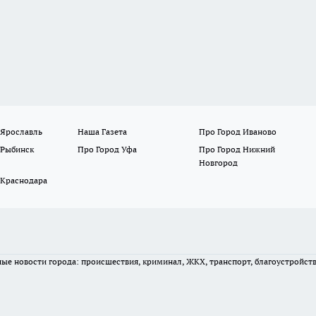
 Ярославль
Наша Газета
Про Город Иваново
 Рыбинск
Про Город Уфа
Про Город Нижний
Новгород
 Краснодара
вные новости города: происшествия, криминал, ЖКХ, транспорт, благоустройст