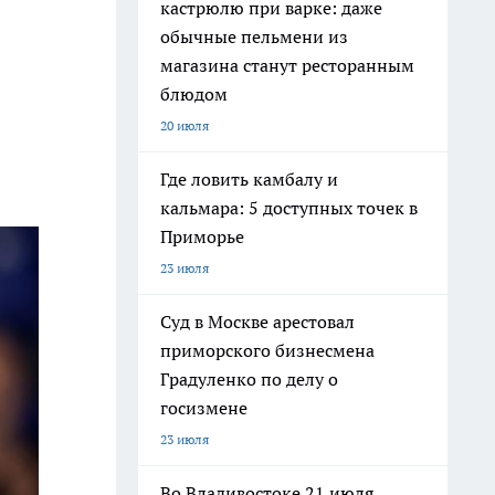
кастрюлю при варке: даже
обычные пельмени из
магазина станут ресторанным
блюдом
20 июля
Где ловить камбалу и
кальмара: 5 доступных точек в
Приморье
23 июля
Суд в Москве арестовал
приморского бизнесмена
Градуленко по делу о
госизмене
23 июля
Во Владивостоке 21 июля