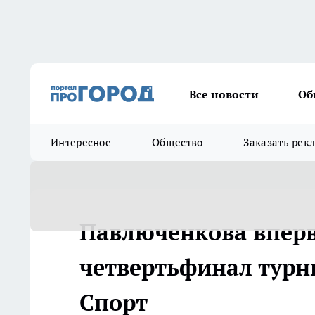
Все новости
Об
Интересное
Общество
Заказать рек
Павлюченкова вперв
четвертьфинал турни
Спорт