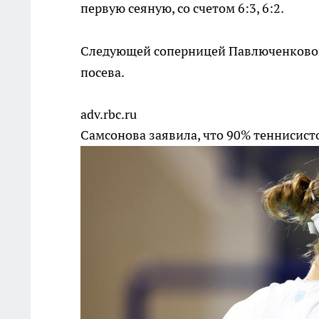
первую сеяную, со счетом 6:3, 6:2.
Следующей соперницей Павлюченковой 
посева.
adv.rbc.ru
Самсонова заявила, что 90% теннисист