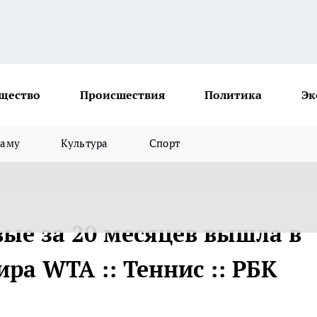
щество
Происшествия
Политика
Эк
ламу
Культура
Спорт
ые за 20 месяцев вышла в
ра WTA :: Теннис :: РБК