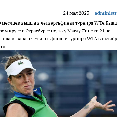
24 мая 2023
administr
0 месяцев вышла в четвертьфинал турнира WTA
Быв
ром круге в Страсбурге польку Магду Линетт, 21-ю
кова играла в четвертьфинале турнира WTA в октяб
сти