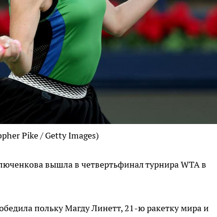
pher Pike / Getty Images)
влюченкова вышла в четвертьфинал турнира WTA в
обедила польку Магду Линетт, 21-ю ракетку мира и