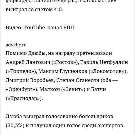
форвард отличился еще раз, а «Локомотив»
выиграл со счетом 4:0.
Видео: YouTube-канал РПЛ
adv.rbc.ru
Помимо Дзюбы, на награду претендовали
Андрей Лангович («Ростов»), Равиль Нетфуллин
(«Торпедо»), Максим Глушенков («Локомотив»),
Дмитрий Воробьев, Степан Оганесян (оба —
«Оренбург»), Малком («Зенит») и Батчи
(«Краснодар»).
Дзюба выиграл голосование болельщиков
(30,3%) и получил один голос среди экспертов.