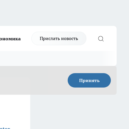
Прислать новость
ономика
Принять
ator