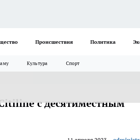
щество
Происшествия
Политика
Эк
ламу
Культура
Спорт
Citiline с десятиместным
11 апреля 2023
administr