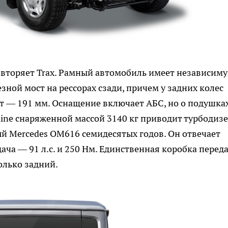
повторяет Trax. Рамный автомобиль имеет независим
ной мост на рессорах сзади, причем у задних колес
т — 191 мм. Оснащение включает АБС, но о подушка
iline снаряженной массой 3140 кг приводит турбодиз
ый Mercedes OM616 семидесятых годов. Он отвечает
тдача — 91 л.с. и 250 Нм. Единственная коробка перед
олько задний.