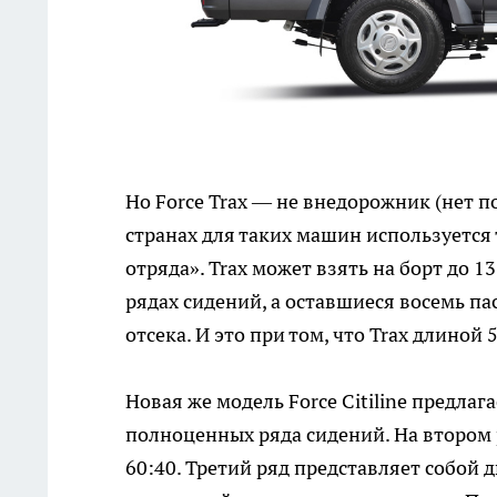
Но Force Trax — не внедорожник (нет п
странах для таких машин используется 
отряда». Trax может взять на борт до 
рядах сидений, а оставшиеся восемь п
отсека. И это при том, что Trax длиной 
Новая же модель Force Citiline предла
полноценных ряда сидений. На втором
60:40. Третий ряд представляет собой д