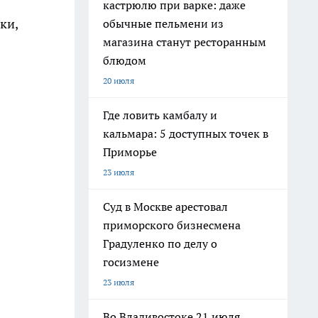
кастрюлю при варке: даже
ки,
обычные пельмени из
магазина станут ресторанным
блюдом
20 июля
Где ловить камбалу и
кальмара: 5 доступных точек в
Приморье
23 июля
Суд в Москве арестовал
приморского бизнесмена
Градуленко по делу о
госизмене
23 июля
Во Владивостоке 21 июля