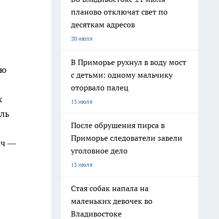
планово отключат свет по
десяткам адресов
20 июля
В Приморье рухнул в воду мост
ую
с детьми: одному мальчику
оторвало палец
х
13 июля
ель
После обрушения пирса в
Приморье следователи завели
ач —
уголовное дело
13 июля
Стая собак напала на
маленьких девочек во
Владивостоке