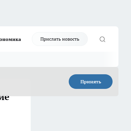
Прислать новость
ономика
Принять
ие