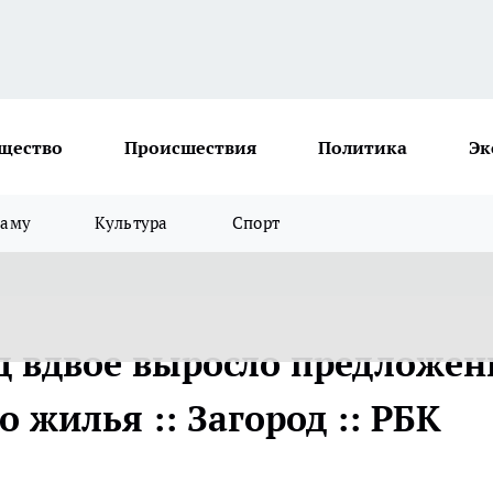
щество
Происшествия
Политика
Эк
ламу
Культура
Спорт
од вдвое выросло предложен
 жилья :: Загород :: РБК