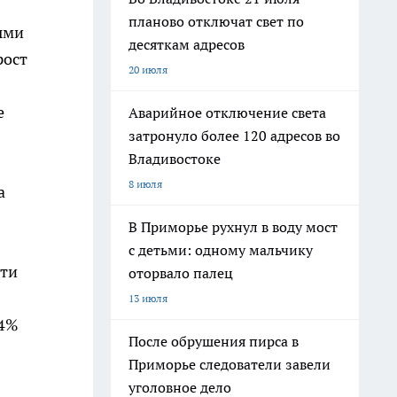
планово отключат свет по
ыми
десяткам адресов
рост
20 июля
е
Аварийное отключение света
затронуло более 120 адресов во
Владивостоке
8 июля
а
В Приморье рухнул в воду мост
с детьми: одному мальчику
сти
оторвало палец
13 июля
14%
После обрушения пирса в
Приморье следователи завели
уголовное дело