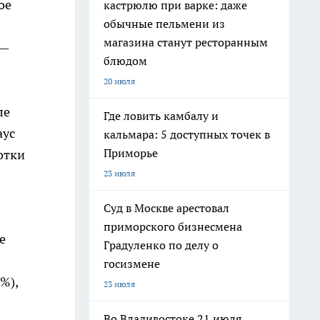
ое
кастрюлю при варке: даже
обычные пельмени из
магазина станут ресторанным
 —
блюдом
20 июля
ле
Где ловить камбалу и
аус
кальмара: 5 доступных точек в
Приморье
отки
23 июля
Суд в Москве арестовал
приморского бизнесмена
е
Градуленко по делу о
госизмене
%),
23 июля
Во Владивостоке 21 июля