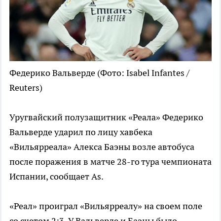
Федерико Вальверде
(Фото: Isabel Infantes /
Reuters)
Уругвайский полузащитник «Реала» Федерико
Вальверде ударил по лицу хавбека
«Вильярреала» Алекса Баэны возле автобуса
после поражения в матче 28-го тура чемпионата
Испании, сообщает As.
«Реал» проиграл «Вильярреалу» на своем поле
со счетом 2:3. У Вальверде и Баэны было