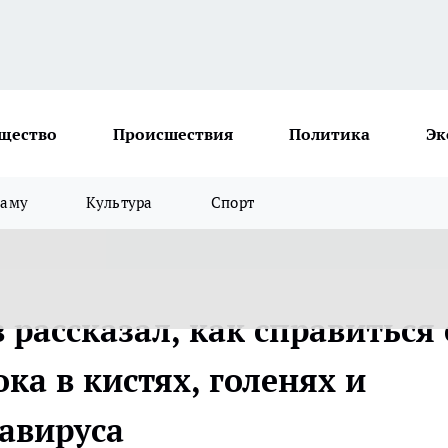
щество
Происшествия
Политика
Эк
ламу
Культура
Спорт
рассказал, как справиться 
а в кистях, голенях и
навируса