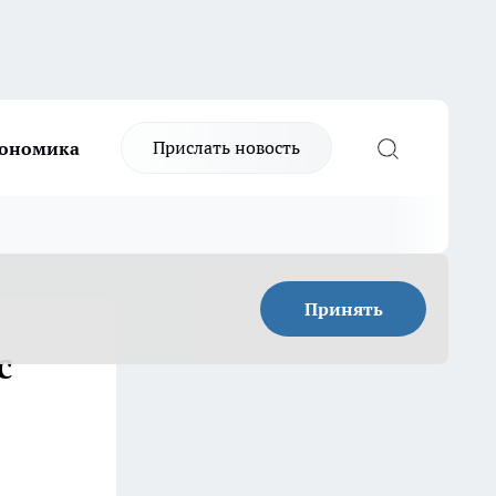
Прислать новость
ономика
Принять
с