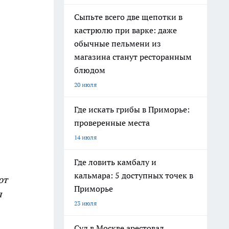
Сыпьте всего две щепотки в
кастрюлю при варке: даже
обычные пельмени из
магазина станут ресторанным
блюдом
20 июля
Где искать грибы в Приморье:
проверенные места
14 июля
Где ловить камбалу и
кальмара: 5 доступных точек в
ют
Приморье
я
23 июля
Суд в Москве арестовал