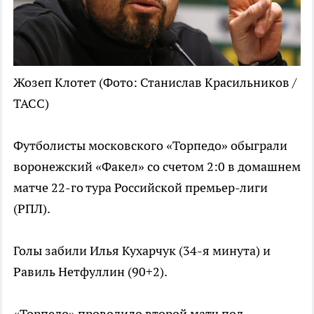
Жозеп Клотет
(Фото: Станислав Красильников /
ТАСС)
Футболисты московского «Торпедо» обыграли
воронежский «Факел» со счетом 2:0 в домашнем
матче 22-го тура Российской премьер-лиги
(РПЛ).
Голы забили Илья Кухарчук (34-я минута) и
Равиль Нетфуллин (90+2).
«Торпедо» проводило второй матч под