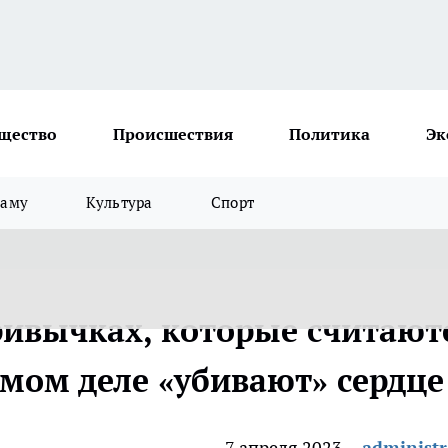
щество
Происшествия
Политика
Эк
ламу
Культура
Спорт
ривычках, которые считают
амом деле «убивают» сердце
7 апреля 2023
administr