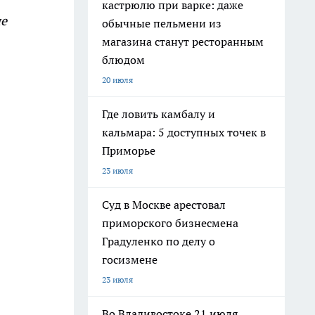
кастрюлю при варке: даже
ие
обычные пельмени из
магазина станут ресторанным
блюдом
20 июля
Где ловить камбалу и
кальмара: 5 доступных точек в
Приморье
23 июля
Суд в Москве арестовал
приморского бизнесмена
Градуленко по делу о
госизмене
23 июля
Во Владивостоке 21 июля