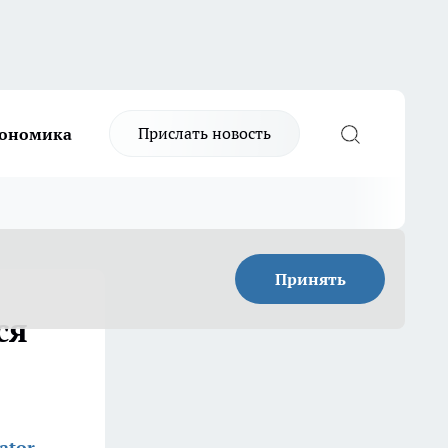
Прислать новость
ономика
Принять
ся
ator