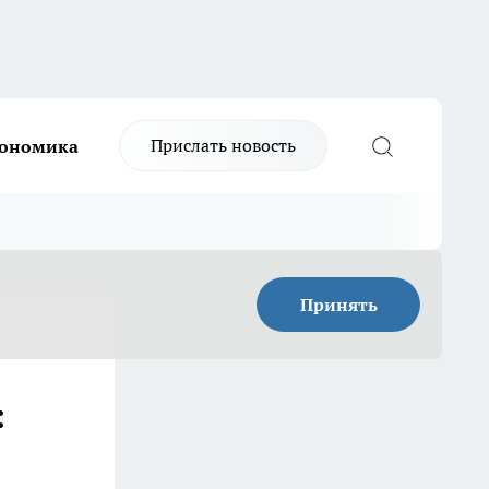
Прислать новость
ономика
Принять
: