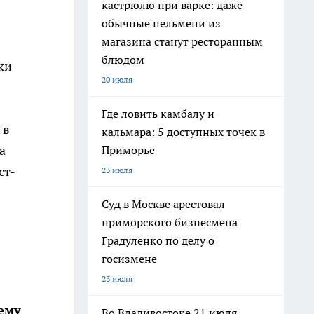
кастрюлю при варке: даже
обычные пельмени из
магазина станут ресторанным
блюдом
ки
20 июля
Где ловить камбалу и
 в
кальмара: 5 доступных точек в
а
Приморье
ст-
23 июля
Суд в Москве арестовал
приморского бизнесмена
Градуленко по делу о
госизмене
23 июля
ему
Во Владивостоке 21 июля