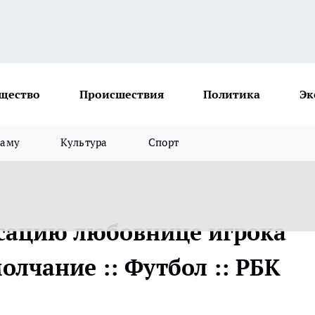
щество
Происшествия
Политика
Эк
ламу
Культура
Спорт
сацию любовнице игрока
олчание :: Футбол :: РБК