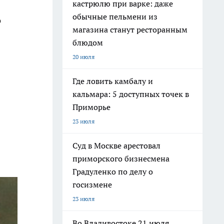
кастрюлю при варке: даже
обычные пельмени из
о
магазина станут ресторанным
блюдом
20 июля
Где ловить камбалу и
кальмара: 5 доступных точек в
Приморье
23 июля
Суд в Москве арестовал
приморского бизнесмена
Градуленко по делу о
госизмене
23 июля
Во Владивостоке 21 июля