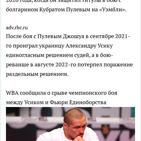
болгарином Кубратом Пулевым на «Уэмбли».
adv.rbc.ru
После боя с Пулевым Джошуа в сентябре 2021-
го проиграл украинцу Александру Усику
единогласным решением судей, а в бою-
реванше в августе 2022-го потерпел поражение
раздельным решением.
WBА сообщила о срыве чемпионского боя
между Усиком и Фьюри
Единоборства