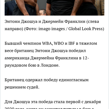
Энтони Джошуа и Джермейн Франклин (слева
направо)
(Фото: imago images / Global Look Press)
Бывший чемпион WBA, WBO и IBF в тяжелом
весе британец Энтони Джошуа победил
американца Джермейна Франклина в 12-
раундовом бою в Лондоне.
Британец одержал победу единогласным
решением судей.
Для Джошуа эта победа стала первой с декабря
2020 года, когда он защитил титулы в бою с