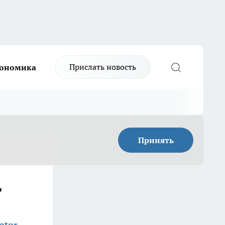
Прислать новость
ономика
Принять
т
ator