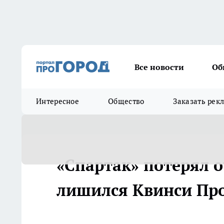
Все новости
Об
Интересное
Общество
Заказать рек
«Спартак» потерял о
лишился Квинси Пром