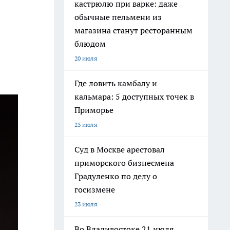
кастрюлю при варке: даже
обычные пельмени из
магазина станут ресторанным
блюдом
20 июля
Где ловить камбалу и
кальмара: 5 доступных точек в
Приморье
23 июля
Суд в Москве арестовал
приморского бизнесмена
Градуленко по делу о
госизмене
23 июля
Во Владивостоке 21 июля