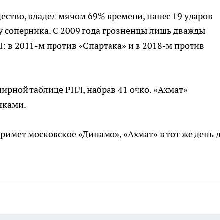
ство, владел мячом 69% времени, нанес 19 ударов
) у соперника. С 2009 года грозненцы лишь дважды
Л: в 2011-м против «Спартака» и в 2018-м против
нирной таблице РПЛ, набрав 41 очко. «Ахмат»
чками.
примет московское «Динамо», «Ахмат» в тот же день 