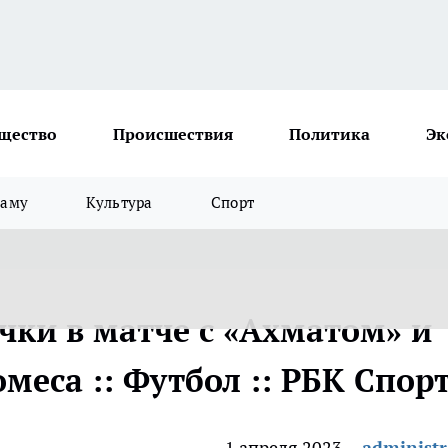
щество
Происшествия
Политика
Эк
ламу
Культура
Спорт
чки в матче с «Ахматом» и
еса :: Футбол :: РБК Спор
1 апреля 2023
administr