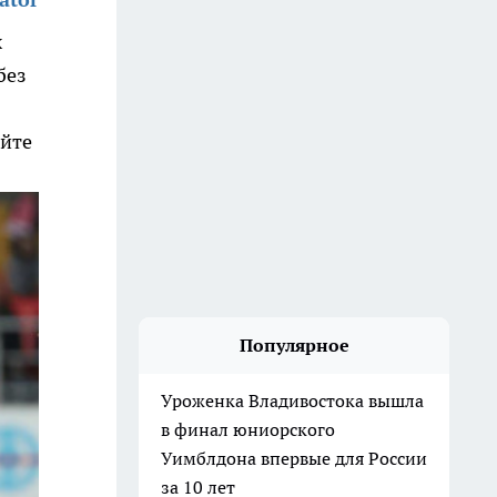
х
без
йте
Популярное
Уроженка Владивостока вышла
в финал юниорского
Уимблдона впервые для России
за 10 лет