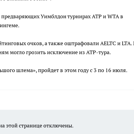
на предваряющих Уимблдон турнирах ATP и WTA в
ингеме.
тинговых очков, а также оштрафовали AELTC и LTA. 
иям могло грозить исключение из ATP-тура.
ьшого шлема», пройдет в этом году с 3 по 16 июля.
а этой странице отключены.