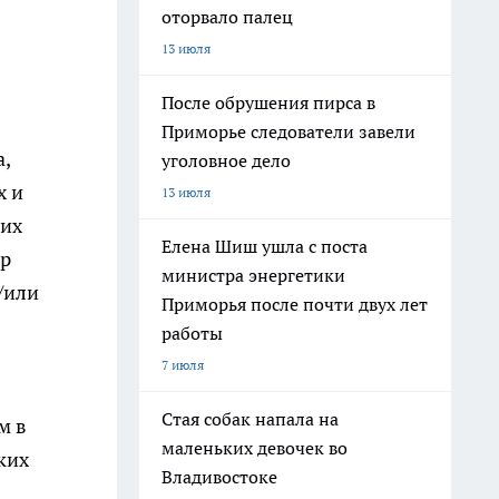
оторвало палец
13 июля
После обрушения пирса в
Приморье следователи завели
,
уголовное дело
х и
13 июля
них
Елена Шиш ушла с поста
ир
министра энергетики
/или
Приморья после почти двух лет
работы
7 июля
Стая собак напала на
м в
маленьких девочек во
ких
Владивостоке