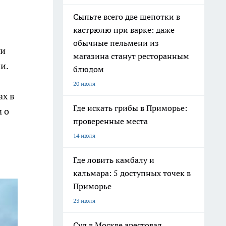
Сыпьте всего две щепотки в
кастрюлю при варке: даже
обычные пельмени из
 и
магазина станут ресторанным
и.
блюдом
20 июля
ах в
Где искать грибы в Приморье:
 о
проверенные места
14 июля
Где ловить камбалу и
кальмара: 5 доступных точек в
Приморье
23 июля
Суд в Москве арестовал