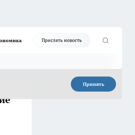
Прислать новость
ономика
Принять
ие