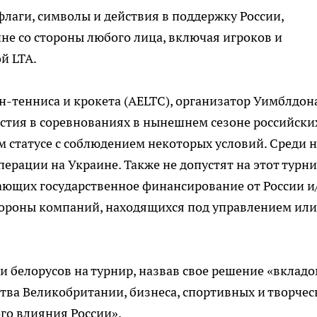
флаги, символы и действия в поддержку России,
не со стороны любого лица, включая игроков и
й LTA.
н-тенниса и крокета (AELTC), организатор Уимблдона
астия в соревнованиях в нынешнем сезоне российски
м статусе с соблюдением некоторых условий. Среди 
ерации на Украине. Также не допустят на этот турн
ающих государственное финансирование от России и
стороны компаний, находящихся под управлением или
 и белорусов на турнир, назвав свое решение «вкладо
ва Великобритании, бизнеса, спортивных и творчес
го влияния России».