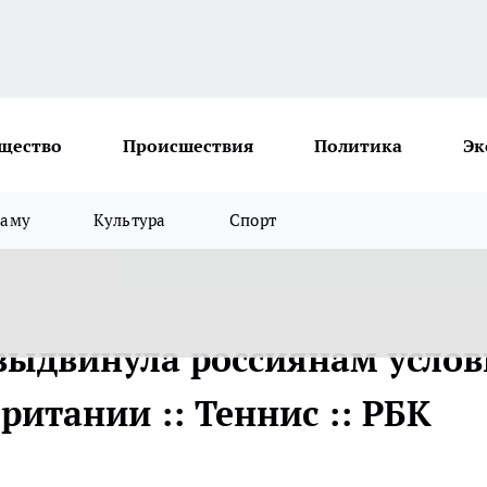
щество
Происшествия
Политика
Эк
ламу
Культура
Спорт
выдвинула россиянам услов
ритании :: Теннис :: РБК