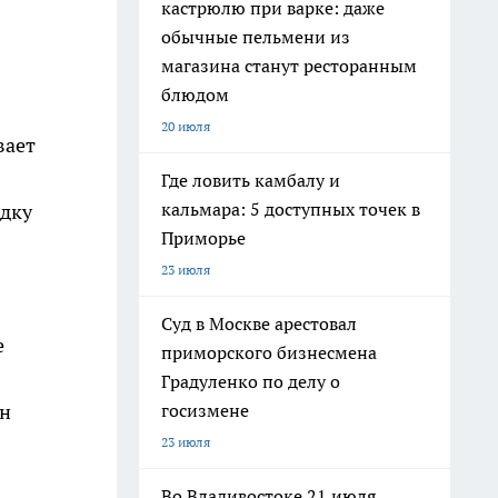
кастрюлю при варке: даже
обычные пельмени из
магазина станут ресторанным
блюдом
20 июля
вает
Где ловить камбалу и
кальмара: 5 доступных точек в
одку
Приморье
23 июля
Суд в Москве арестовал
е
приморского бизнесмена
Градуленко по делу о
госизмене
он
23 июля
Во Владивостоке 21 июля