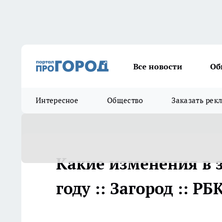
Все новости
Об
Интересное
Общество
Заказать рек
Какие изменения в з
году :: Загород :: 