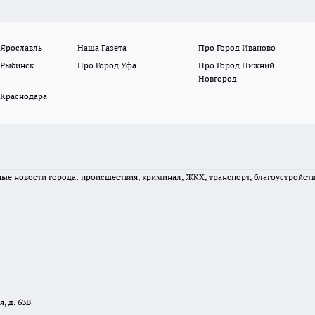
 Ярославль
Наша Газета
Про Город Иваново
 Рыбинск
Про Город Уфа
Про Город Нижний
Новгород
 Краснодара
вные новости города: происшествия, криминал, ЖКХ, транспорт, благоустройст
, д. 63В