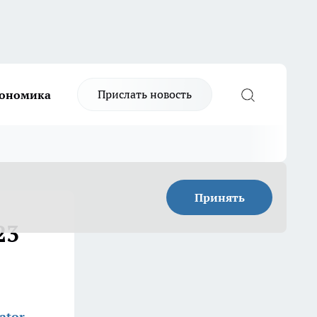
Прислать новость
ономика
Принять
23
ator