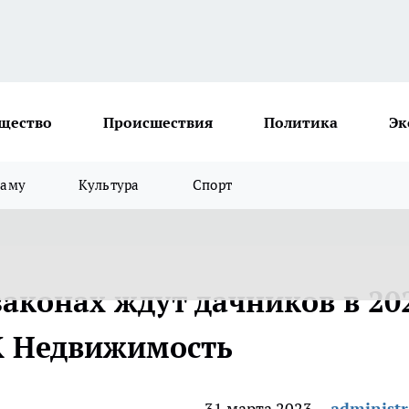
щество
Происшествия
Политика
Эк
ламу
Культура
Спорт
аконах ждут дачников в 20
РБК Недвижимость
31 марта 2023
administr