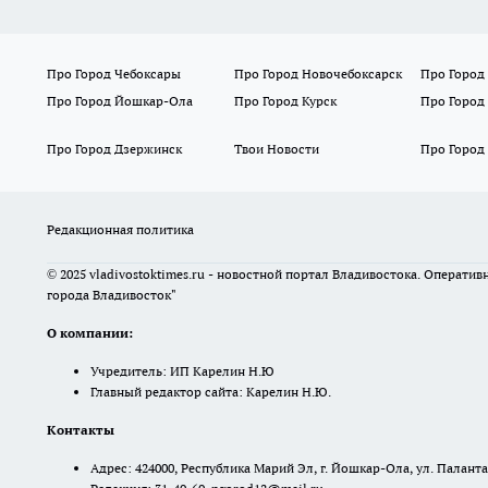
Про Город Чебоксары
Про Город Новочебоксарск
Про Город
Про Город Йошкар-Ола
Про Город Курск
Про Город
Про Город Дзержинск
Твои Новости
Про Город
Редакционная политика
© 2025 vladivostoktimes.ru - новостной портал Владивостока. Операти
города Владивосток"
О компании:
Учредитель: ИП Карелин Н.Ю
Главный редактор сайта: Карелин Н.Ю.
Контакты
Адрес: 424000, Республика Марий Эл, г. Йошкар-Ола, ул. Палантая