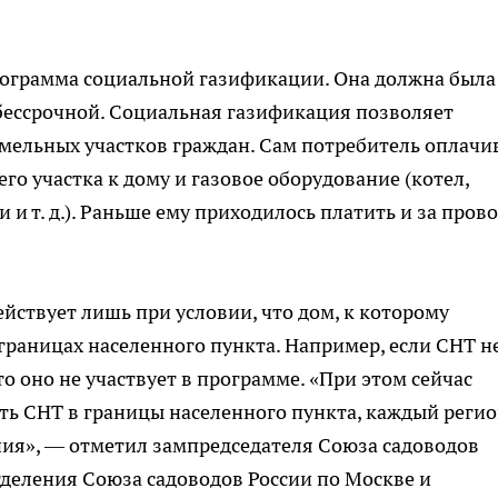
рограмма социальной газификации. Она должна была
 бессрочной. Социальная газификация позволяет
емельных участков граждан. Сам потребитель оплачи
го участка к дому и газовое оборудование (котел,
и и т. д.). Раньше ему приходилось платить и за пров
ствует лишь при условии, что дом, к которому
 границах населенного пункта. Например, если СНТ н
то оно не участвует в программе. «При этом сейчас
ть СНТ в границы населенного пункта, каждый реги
ния», — отметил зампредседателя Союза садоводов
тделения Союза садоводов России по Москве и