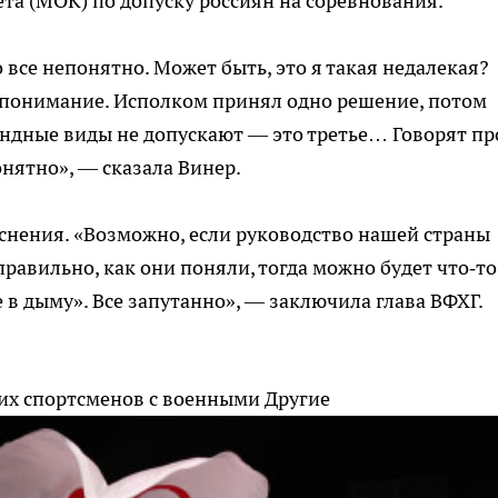
а (МОК) по допуску россиян на соревнования.
о все непонятно. Может быть, это я такая недалекая?
понимание. Исполком принял одно решение, потом
мандные виды не допускают — это третье… Говорят пр
нятно», — сказала Винер.
снения. «Возможно, если руководство нашей страны
равильно, как они поняли, тогда можно будет что‑то
е в дыму». Все запутанно», — заключила глава ВФХГ.
ких спортсменов с военными
Другие