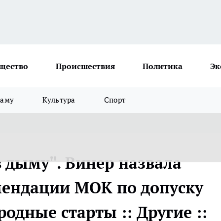
щество
Происшествия
Политика
Эк
ламу
Культура
Спорт
в дыму". Винер назвала
ендации МОК по допуску
одные старты :: Другие ::