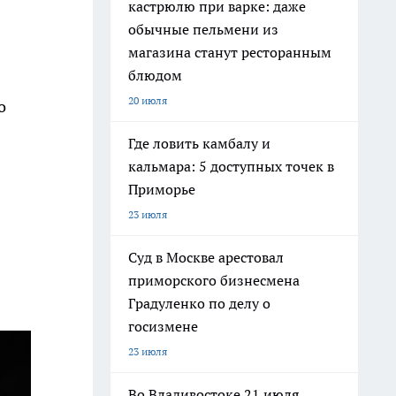
кастрюлю при варке: даже
обычные пельмени из
магазина станут ресторанным
блюдом
20 июля
о
Где ловить камбалу и
кальмара: 5 доступных точек в
Приморье
23 июля
Суд в Москве арестовал
приморского бизнесмена
Градуленко по делу о
госизмене
23 июля
Во Владивостоке 21 июля