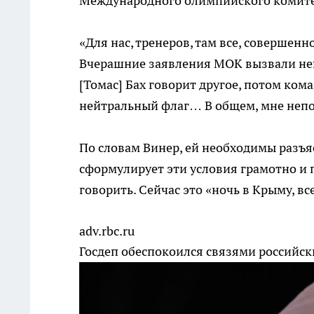
Международного олимпийского комитет
«Для нас, тренеров, там все, совершенн
Вчерашние заявления МОК вызвали не
[Томас] Бах говорит другое, потом ко
нейтральный флаг… В общем, мне непо
По словам Винер, ей необходимы разъя
сформулирует эти условия грамотно и п
говорить. Сейчас это «ночь в Крыму, вс
adv.rbc.ru
Госдеп обеспокоился связями российс