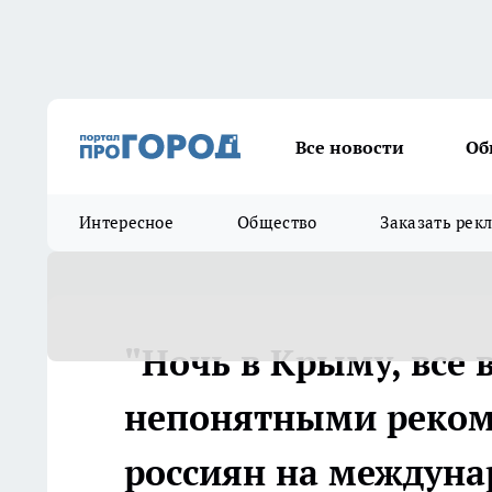
Все новости
Об
Интересное
Общество
Заказать рек
"Ночь в Крыму, все 
непонятными реком
россиян на междунар