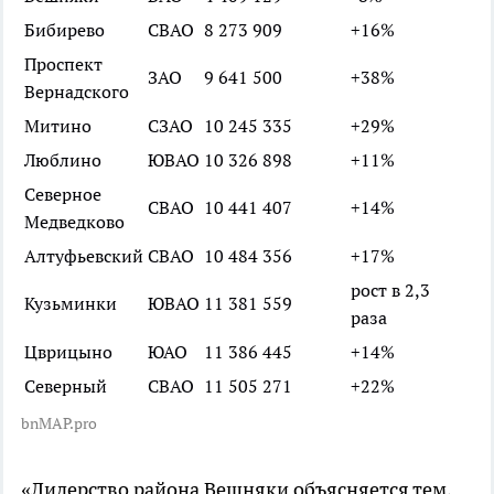
Бибирево
СВАО
8 273 909
+16%
Проспект
ЗАО
9 641 500
+38%
Вернадского
Митино
СЗАО
10 245 335
+29%
Люблино
ЮВАО
10 326 898
+11%
Северное
СВАО
10 441 407
+14%
Медведково
Алтуфьевский
СВАО
10 484 356
+17%
рост в 2,3
Кузьминки
ЮВАО
11 381 559
раза
Цврицыно
ЮАО
11 386 445
+14%
Северный
СВАО
11 505 271
+22%
bnMAP.pro
«Лидерство района Вешняки объясняется тем,