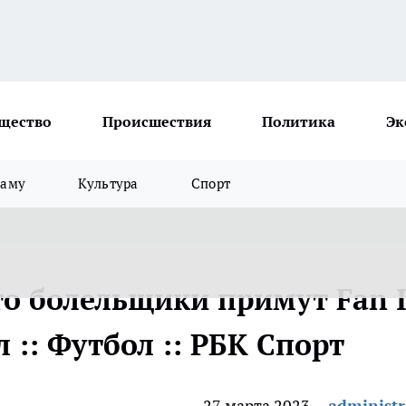
щество
Происшествия
Политика
Эк
ламу
Культура
Спорт
то болельщики примут Fan 
 :: Футбол :: РБК Спорт
27 марта 2023
administr