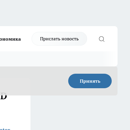
Прислать новость
ономика
Принять
ID
ator