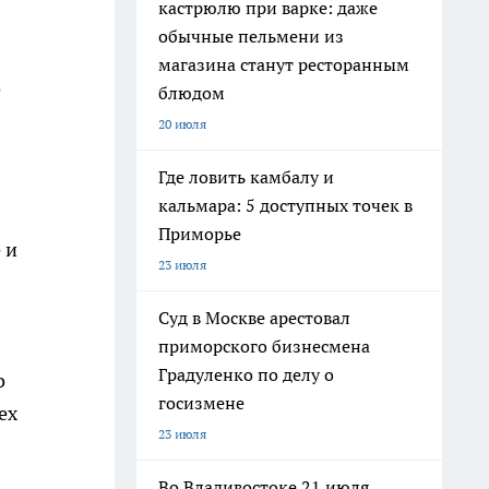
кастрюлю при варке: даже
обычные пельмени из
магазина станут ресторанным
о
блюдом
20 июля
Где ловить камбалу и
кальмара: 5 доступных точек в
Приморье
 и
23 июля
Суд в Москве арестовал
приморского бизнесмена
Градуленко по делу о
о
госизмене
ех
23 июля
Во Владивостоке 21 июля