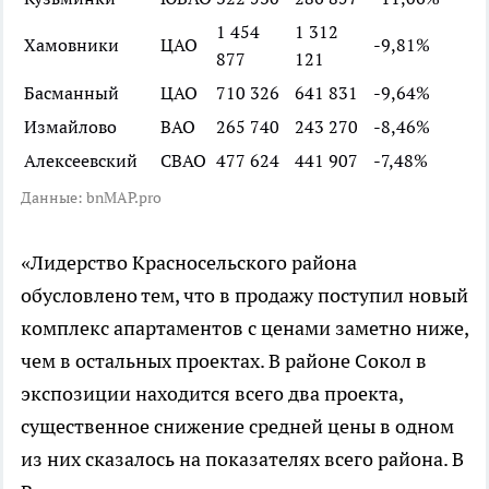
1 454
1 312
Хамовники
ЦАО
-9,81%
877
121
Басманный
ЦАО
710 326
641 831
-9,64%
Измайлово
ВАО
265 740
243 270
-8,46%
Алексеевский
СВАО
477 624
441 907
-7,48%
Данные: bnMAP.pro
«Лидерство Красносельского района
обусловлено тем, что в продажу поступил новый
комплекс апартаментов с ценами заметно ниже,
чем в остальных проектах. В районе Сокол в
экспозиции находится всего два проекта,
существенное снижение средней цены в одном
из них сказалось на показателях всего района. В