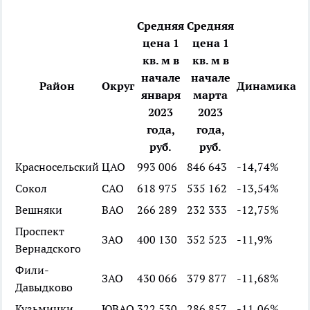
Средняя
Средняя
цена 1
цена 1
кв. м в
кв. м в
начале
начале
Район
Округ
Динамика
января
марта
2023
2023
года,
года,
руб.
руб.
Красносельский
ЦАО
993 006
846 643
-14,74%
Сокол
САО
618 975
535 162
-13,54%
Вешняки
ВАО
266 289
232 333
-12,75%
Проспект
ЗАО
400 130
352 523
-11,9%
Вернадского
Фили-
ЗАО
430 066
379 877
-11,68%
Давыдково
Кузьминки
ЮВАО
322 530
286 857
-11,06%