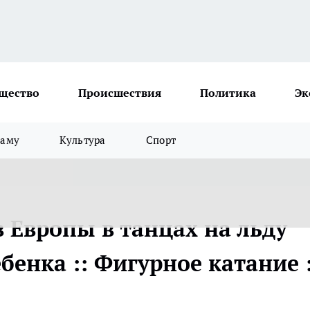
щество
Происшествия
Политика
Эк
ламу
Культура
Спорт
 Европы в танцах на льду
бенка :: Фигурное катание :