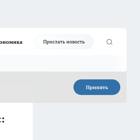
Прислать новость
ономика
Принять
: