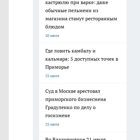
кастрюлю при варке: даже
обычные пельмени из
магазина станут ресторанным
блюдом
20 июля
Где ловить камбалу и
кальмара: 5 доступных точек в
Приморье
23 июля
Суд в Москве арестовал
приморского бизнесмена
Градуленко по делу о
госизмене
23 июля
Во Владивостоке 21 июля