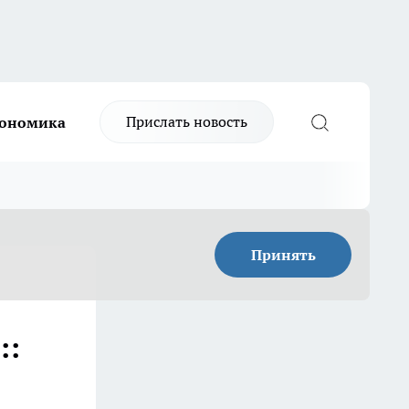
Прислать новость
ономика
Принять
::