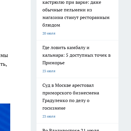
кастрюлю при варке: даже
обычные пельмени из
магазина станут ресторанным
блюдом
20 июля
Где ловить камбалу и
 мы
кальмара: 5 доступных точек в
Приморье
ть,
23 июля
Суд в Москве арестовал
приморского бизнесмена
Градуленко по делу о
госизмене
23 июля
Во Владивостоке 21 июля