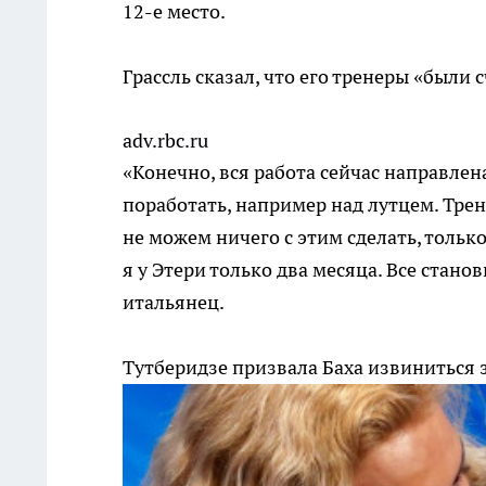
12-е место.
Грассль сказал, что его тренеры «были с
adv.rbc.ru
«Конечно, вся работа сейчас направлен
поработать, например над лутцем. Тре
не можем ничего с этим сделать, только
я у Этери только два месяца. Все стано
итальянец.
Тутберидзе призвала Баха извиниться 