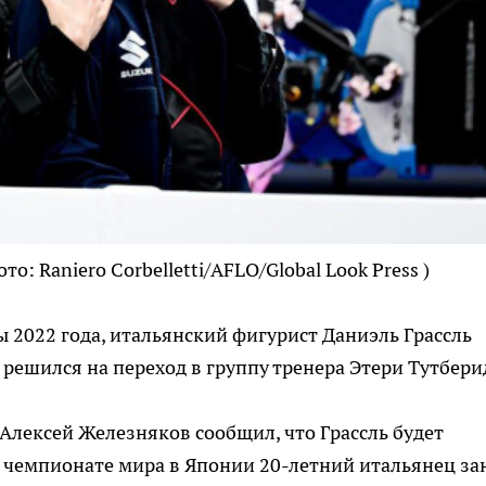
ото: Raniero Corbelletti/AFLO/Global Look Press )
2022 года, итальянский фигурист Даниэль Грассль
у решился на переход в группу тренера Этери Тутбери
 Алексей Железняков сообщил, что Грассль будет
 чемпионате мира в Японии 20-летний итальянец за