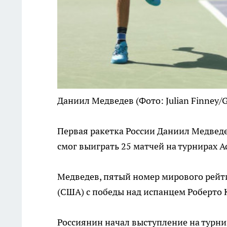
Даниил Медведев
(Фото: Julian Finney/
Первая ракетка России Даниил Медведе
смог выиграть 25 матчей на турнирах 
Медведев, пятый номер мирового рейти
(США) с победы над испанцем Роберто К
Россиянин начал выступление на турнир