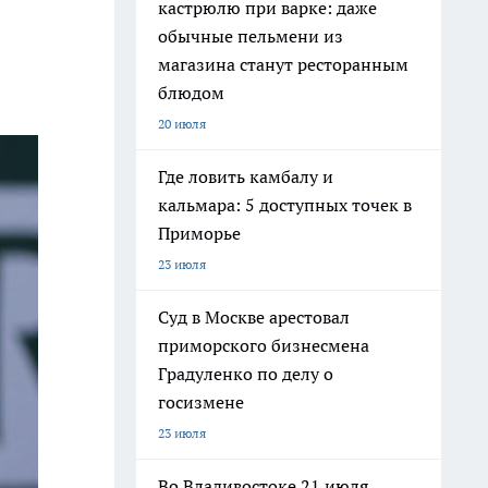
кастрюлю при варке: даже
обычные пельмени из
магазина станут ресторанным
блюдом
20 июля
Где ловить камбалу и
кальмара: 5 доступных точек в
Приморье
23 июля
Суд в Москве арестовал
приморского бизнесмена
Градуленко по делу о
госизмене
23 июля
Во Владивостоке 21 июля