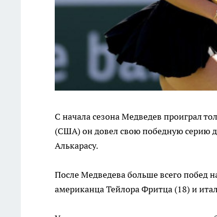
С начала сезона Медведев проиграл то
(США) он довел свою победную серию до
Алькарасу.
После Медведева больше всего побед на
американца Тейлора Фритца (18) и ита