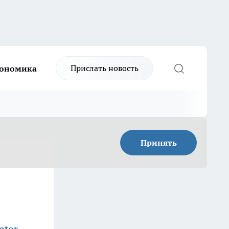
Прислать новость
ономика
Принять
ator