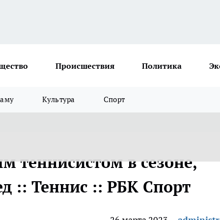
щество
Происшествия
Политика
Эк
ламу
Культура
Спорт
м теннисистом в сезоне,
 :: Теннис :: РБК Спорт
26 марта 2023
administr