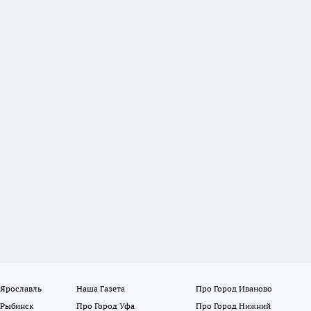
 Ярославль
Наша Газета
Про Город Иваново
 Рыбинск
Про Город Уфа
Про Город Нижний