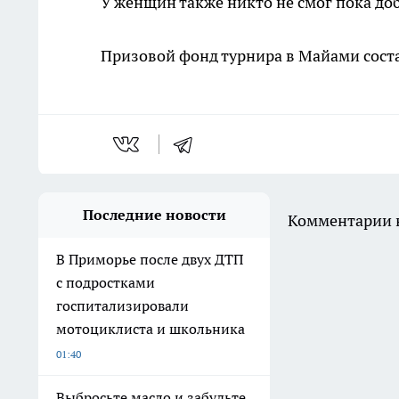
У женщин также никто не смог пока доб
Призовой фонд турнира в Майами соста
Последние новости
Комментарии н
В Приморье после двух ДТП
с подростками
госпитализировали
мотоциклиста и школьника
01:40
Выбросьте масло и забудьте