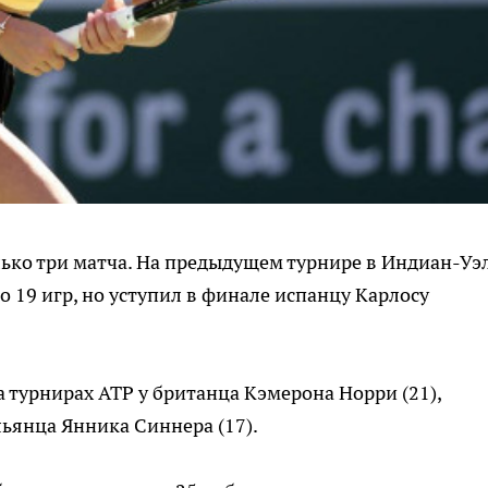
лько три матча. На предыдущем турнире в Индиан-Уэ
 19 игр, но уступил в финале испанцу Карлосу
 турнирах ATP у британца Кэмерона Норри (21),
льянца Янника Синнера (17).