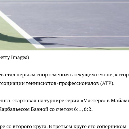
Getty Images)
в стал первым спортсменом в текущем сезоне, кото
Ассоциации теннисистов-профессионалов (ATP).
нга, стартовал на турнире серии «Мастерс» в Майам
арбальесом Баэной со счетом 6:1, 6:2.
е со второго круга. В третьем круге его соперником