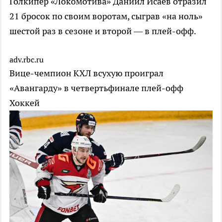
Голкипер «Локомотива» Даниил Исаев отразил
21 бросок по своим воротам, сыграв «на ноль»
шестой раз в сезоне и второй — в плей-офф.
adv.rbc.ru
Вице-чемпион КХЛ всухую проиграл
«Авангарду» в четвертьфинале плей-офф
Хоккей